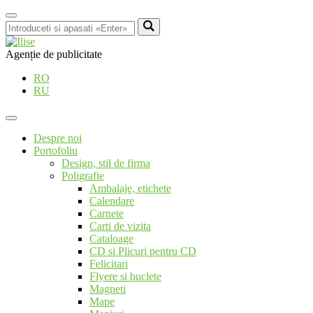
Agenție de publicitate
RO
RU
Despre noi
Portofoliu
Design, stil de firma
Poligrafie
Ambalaje, etichete
Calendare
Carnete
Carti de vizita
Cataloage
CD si Plicuri pentru CD
Felicitari
Flyere si buclete
Magneti
Mape