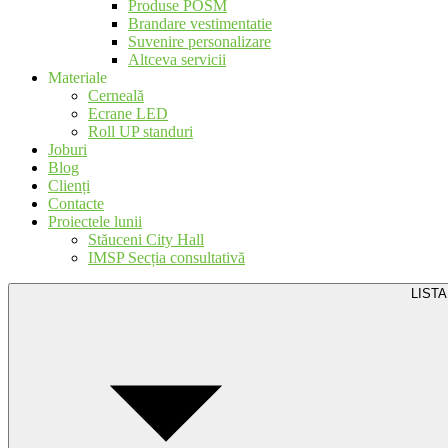
Produse POSM
Brandare vestimentatie
Suvenire personalizare
Altceva servicii
Materiale
Cerneală
Ecrane LED
Roll UP standuri
Joburi
Blog
Clienți
Contacte
Proiectele lunii
Stăuceni City Hall
IMSP Secția consultativă
LISTA