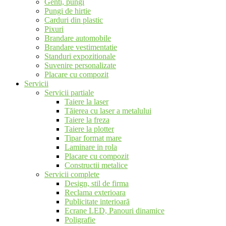
Genti, pungi
Pungi de hirtie
Carduri din plastic
Pixuri
Brandare automobile
Brandare vestimentatie
Standuri expozitionale
Suvenire personalizate
Placare cu compozit
Servicii
Servicii partiale
Taiere la laser
Tăierea cu laser a metalului
Taiere la freza
Taiere la plotter
Tipar format mare
Laminare in rola
Placare cu compozit
Constructii metalice
Servicii complete
Design, stil de firma
Reclama exterioara
Publicitate interioară
Ecrane LED, Panouri dinamice
Poligrafie