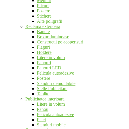
Meniuri
Plicuri
Postere
Stichere
Alte poligrafii
Reclama exterioara
Banere
Boxuri luminoase
Constructii pe acoperisuri
Flaguri
Holdere
Litere in volum
Panouri
Panouri LED
Pelicula autoadezive
Postere
Standuri demontabile
Stelle Publicitare
Tablite
Publicitatea interioara
Litere in volum
Panou
Pelicula autoadezive
Placi
Standuri mobile