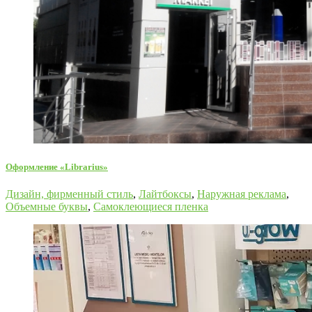
Оформление «Librarius»
Дизайн, фирменный стиль
,
Лайтбоксы
,
Наружная реклама
,
Объемные буквы
,
Самоклеющиеся пленка