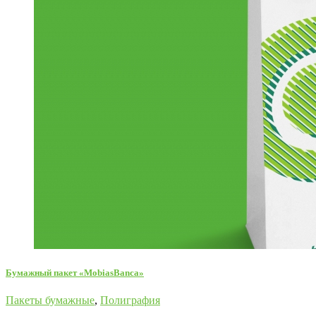
Бумажный пакет «MobiasBanca»
Пакеты бумажные
,
Полиграфия