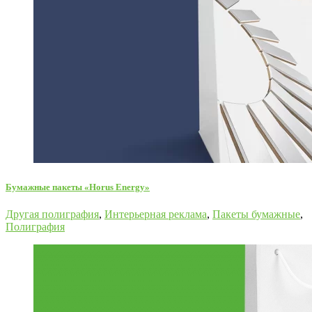
Бумажные пакеты «Horus Energy»
Другая полиграфия
,
Интерьерная реклама
,
Пакеты бумажные
,
Полиграфия