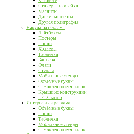
Каталоги
Стикеры, наклейки
Магниты
Диски, конверты
Другая полиграфия
Наружная реклама
Лайтбоксы
Постеры
Панно
Холдеры
Таблички
Баннера
Флаги
Стеллы
Мобильные стенды
Объемные буквы
Самоклеющиеся пленка
Крышные конструкции
LED-панно
Интерьерная реклама
Объёмные буквы
Панно
Таблички
Мобильные стенды
Самоклеющиеся пленка