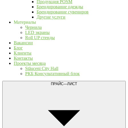
Продукция POSM
Брендирование одежды
Брендирование сувениров
Другие услуги
Материалы
Чернила
LED экраны
Roll UP стенды
Вакансии
Блог
Клиенты
Контакты
Проекты месяца
Stăuceni City Hall
РКБ Консультативный блок
ПРАЙС—ЛИСТ