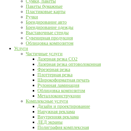
Сумки, пакеты
Пакеты бумажные
Пластиковые карты
Ручки
Брендирование авто
Брендирование одежды
Выставочные стенды
Сувенирная продукция
Облицовка композитом
Услуги
Частичные услуги
Лазерная резка CO2
Лазерная резка оптоволоконная
Фрезерная резка
Плоттерная резка
Широкоформатная печать
Рулонная ламинация
Облицовка композитом
Металлоконструкции
Комплексные услуги
Дизайн и проектирование
Наружная реклама
Внутренняя реклама
ЛЕД экраны
Полиграфия комплексная