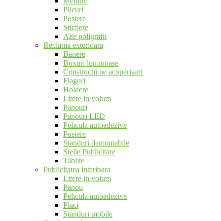
Meniuri
Plicuri
Postere
Stichere
Alte poligrafii
Reclama exterioara
Banere
Boxuri luminoase
Constructii pe acoperisuri
Flaguri
Holdere
Litere in volum
Panouri
Panouri LED
Pelicula autoadezive
Postere
Standuri demontabile
Stelle Publicitare
Tablite
Publicitatea interioara
Litere in volum
Panou
Pelicula autoadezive
Placi
Standuri mobile