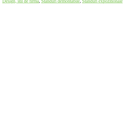
Design, stil de firma
,
Standuri demontabile
,
Standuri expozitionale