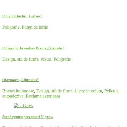
Pungi de hîrtie „U-grow”
Poligrafie
,
Pungi de hirtie
Poligrafie, brandare Pixuri „Vivantis”
Design, stil de firma
,
Pixuri
,
Poligrafie
Oformare „Librarius”
Boxuri luminoase
,
Design, stil de firma
,
Litere in volum
,
Pelicula
autoadezive
,
Reclama exterioara
Stand pentru prezentari U-grow