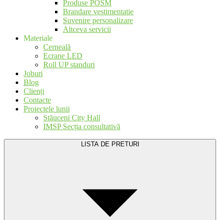
Produse POSM
Brandare vestimentatie
Suvenire personalizare
Altceva servicii
Materiale
Cerneală
Ecrane LED
Roll UP standuri
Joburi
Blog
Clienți
Contacte
Proiectele lunii
Stăuceni City Hall
IMSP Secția consultativă
LISTA DE PRETURI