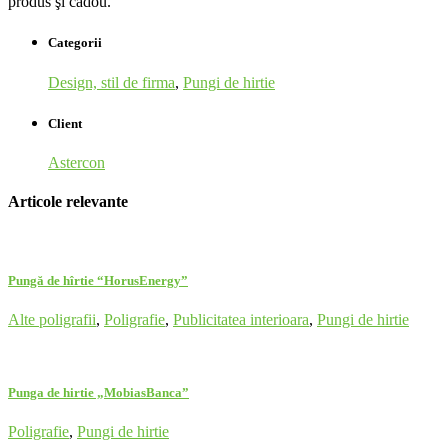
produs şi cadou.
Categorii
Design, stil de firma
,
Pungi de hirtie
Client
Astercon
Articole relevante
Pungă de hîrtie “HorusEnergy”
Alte poligrafii
,
Poligrafie
,
Publicitatea interioara
,
Pungi de hirtie
Punga de hirtie „MobiasBanca”
Poligrafie
,
Pungi de hirtie