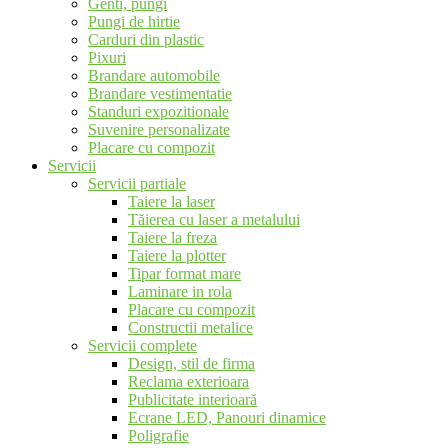
Genti, pungi
Pungi de hirtie
Carduri din plastic
Pixuri
Brandare automobile
Brandare vestimentatie
Standuri expozitionale
Suvenire personalizate
Placare cu compozit
Servicii
Servicii partiale
Taiere la laser
Tăierea cu laser a metalului
Taiere la freza
Taiere la plotter
Tipar format mare
Laminare in rola
Placare cu compozit
Constructii metalice
Servicii complete
Design, stil de firma
Reclama exterioara
Publicitate interioară
Ecrane LED, Panouri dinamice
Poligrafie