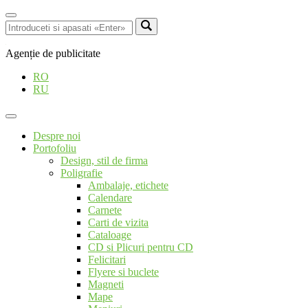
Agenție de publicitate
RO
RU
Despre noi
Portofoliu
Design, stil de firma
Poligrafie
Ambalaje, etichete
Calendare
Carnete
Carti de vizita
Cataloage
CD si Plicuri pentru CD
Felicitari
Flyere si buclete
Magneti
Mape