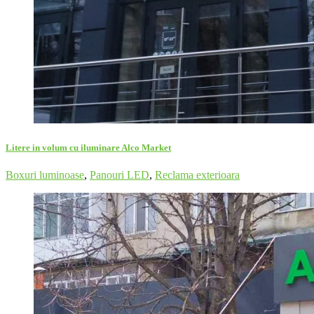
Litere in volum cu iluminare Alco Market
Boxuri luminoase
,
Panouri LED
,
Reclama exterioara