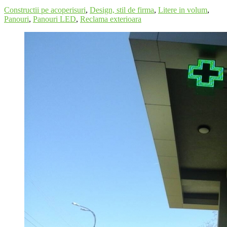
Constructii pe acoperisuri
,
Design, stil de firma
,
Litere in volum
,
Panouri
,
Panouri LED
,
Reclama exterioara