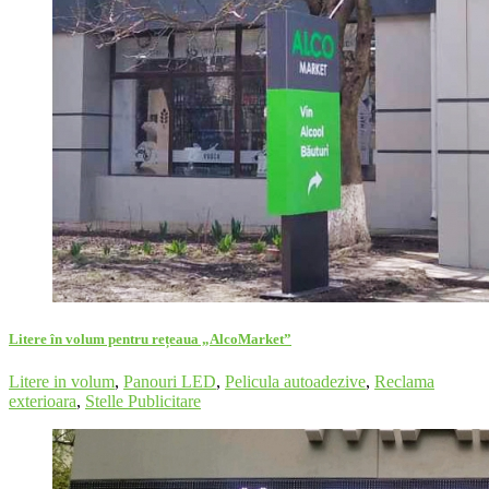
Litere în volum pentru rețeaua „AlcoMarket”
Litere in volum
,
Panouri LED
,
Pelicula autoadezive
,
Reclama
exterioara
,
Stelle Publicitare