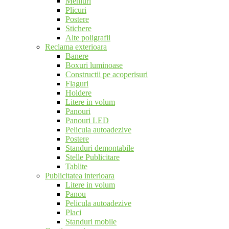
Meniuri
Plicuri
Postere
Stichere
Alte poligrafii
Reclama exterioara
Banere
Boxuri luminoase
Constructii pe acoperisuri
Flaguri
Holdere
Litere in volum
Panouri
Panouri LED
Pelicula autoadezive
Postere
Standuri demontabile
Stelle Publicitare
Tablite
Publicitatea interioara
Litere in volum
Panou
Pelicula autoadezive
Placi
Standuri mobile