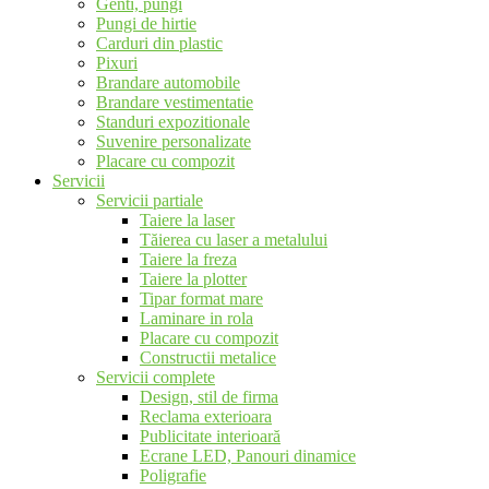
Genti, pungi
Pungi de hirtie
Carduri din plastic
Pixuri
Brandare automobile
Brandare vestimentatie
Standuri expozitionale
Suvenire personalizate
Placare cu compozit
Servicii
Servicii partiale
Taiere la laser
Tăierea cu laser a metalului
Taiere la freza
Taiere la plotter
Tipar format mare
Laminare in rola
Placare cu compozit
Constructii metalice
Servicii complete
Design, stil de firma
Reclama exterioara
Publicitate interioară
Ecrane LED, Panouri dinamice
Poligrafie