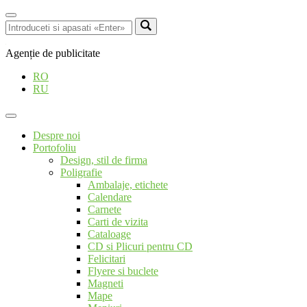
Agenție de publicitate
RO
RU
Despre noi
Portofoliu
Design, stil de firma
Poligrafie
Ambalaje, etichete
Calendare
Carnete
Carti de vizita
Cataloage
CD si Plicuri pentru CD
Felicitari
Flyere si buclete
Magneti
Mape