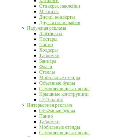
Каталоги
Стикеры, наклейки
Магниты
Диски, конверты
Другая полиграфия
Наружная реклама
Лайтбоксы
Постеры
Панно
Холдеры
Таблички
Баннера
Флаги
Стеллы
Мобильные стенды
Объемные буквы
Самоклеющиеся пленка
Крышные конструкции
LED-панно
Интерьерная реклама
Объёмные буквы
Панно
Таблички
Мобильные стенды
Самоклеющиеся пленка