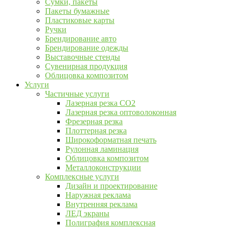
Сумки, пакеты
Пакеты бумажные
Пластиковые карты
Ручки
Брендирование авто
Брендирование одежды
Выставочные стенды
Сувенирная продукция
Облицовка композитом
Услуги
Частичные услуги
Лазерная резка CO2
Лазерная резка оптоволоконная
Фрезерная резка
Плоттерная резка
Широкоформатная печать
Рулонная ламинация
Облицовка композитом
Металлоконструкции
Комплексные услуги
Дизайн и проектирование
Наружная реклама
Внутренняя реклама
ЛЕД экраны
Полиграфия комплексная