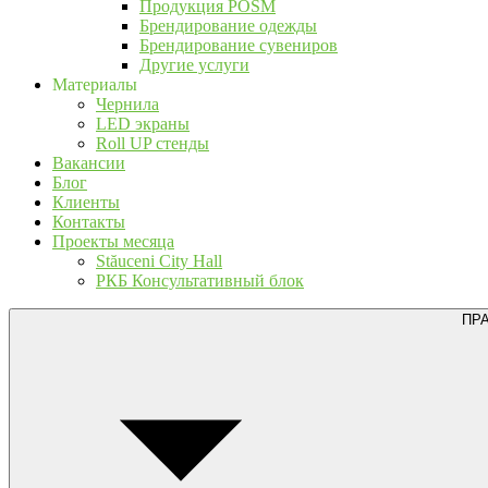
Продукция POSM
Брендирование одежды
Брендирование сувениров
Другие услуги
Материалы
Чернила
LED экраны
Roll UP стенды
Вакансии
Блог
Клиенты
Контакты
Проекты месяца
Stăuceni City Hall
РКБ Консультативный блок
ПР