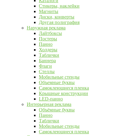
Каталоги
Стикеры, наклейки
Магниты
Диски, конверты
Другая полиграфия
Наружная реклама
Лайтбоксы
Постеры
Панно
Холдеры
Таблички
Баннера
Флаги
Стеллы
Мобильные стенды
Объемные буквы
Самоклеющиеся пленка
Крышные конструкции
LED-панно
Интерьерная реклама
Объёмные буквы
Панно
Таблички
Мобильные стенды
Самоклеющиеся пленка