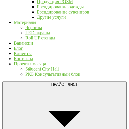
Продукция POSM
Брендирование одежды
Брендирование сувениров
Другие услуги
Материалы
Чернила
LED экраны
Roll UP стенды
Вакансии
Блог
Клиенты
Контакты
Проекты месяца
Stăuceni City Hall
РКБ Консультативный блок
ПРАЙС—ЛИСТ