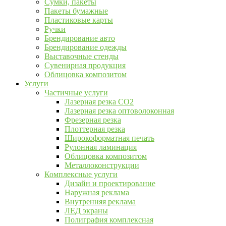
Сумки, пакеты
Пакеты бумажные
Пластиковые карты
Ручки
Брендирование авто
Брендирование одежды
Выставочные стенды
Сувенирная продукция
Облицовка композитом
Услуги
Частичные услуги
Лазерная резка CO2
Лазерная резка оптоволоконная
Фрезерная резка
Плоттерная резка
Широкоформатная печать
Рулонная ламинация
Облицовка композитом
Металлоконструкции
Комплексные услуги
Дизайн и проектирование
Наружная реклама
Внутренняя реклама
ЛЕД экраны
Полиграфия комплексная