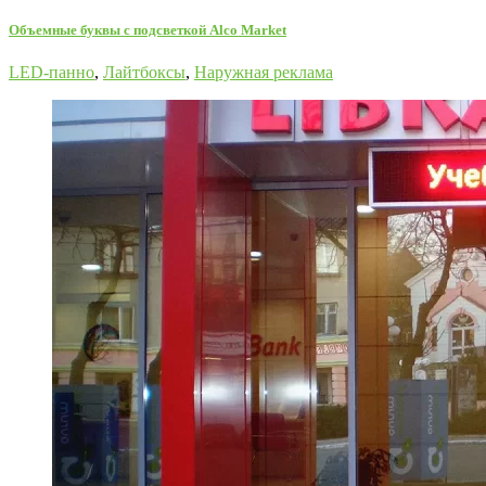
Oбъемные буквы с подсветкой Alco Market
LED-панно
,
Лайтбоксы
,
Наружная реклама