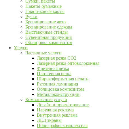
Сумки, пакеты
Пакеты бумажные
Пластиковые карты
Ручки
Брендирование авто
Брендирование одежды
Выставочные стенды
Сувенирная продукция
Облицовка композитом
Услуги
Частичные услуги
Лазерная резка CO2
Лазерная резка оптоволоконная
Фрезерная резка
Плоттерная резка
Широкоформатная печать
Рулонная ламинация
Облицовка композитом
Металлоконструкции
Комплексные услуги
Дизайн и проектирование
Наружная реклама
Внутренняя реклама
ЛЕД экраны
Полиграфия комплексная