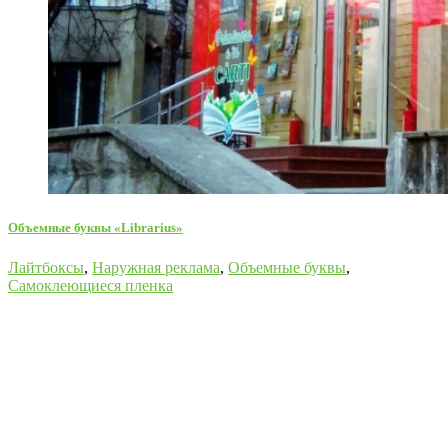
Объемные буквы «Librarius»
Лайтбоксы
,
Наружная реклама
,
Объемные буквы
,
Самоклеющиеся пленка