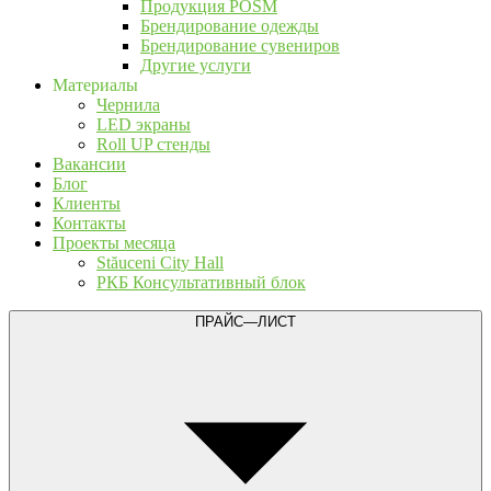
Продукция POSM
Брендирование одежды
Брендирование сувениров
Другие услуги
Материалы
Чернила
LED экраны
Roll UP стенды
Вакансии
Блог
Клиенты
Контакты
Проекты месяца
Stăuceni City Hall
РКБ Консультативный блок
ПРАЙС—ЛИСТ