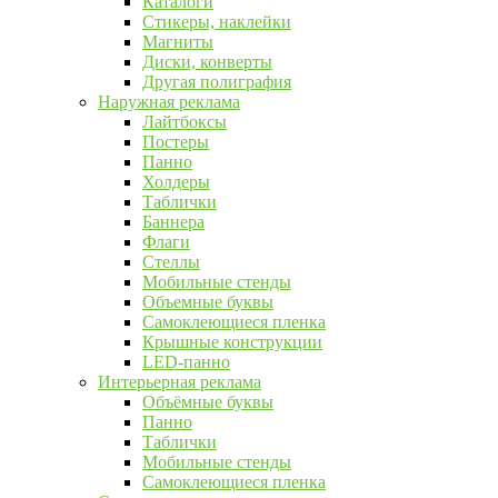
Каталоги
Стикеры, наклейки
Магниты
Диски, конверты
Другая полиграфия
Наружная реклама
Лайтбоксы
Постеры
Панно
Холдеры
Таблички
Баннера
Флаги
Стеллы
Мобильные стенды
Объемные буквы
Самоклеющиеся пленка
Крышные конструкции
LED-панно
Интерьерная реклама
Объёмные буквы
Панно
Таблички
Мобильные стенды
Самоклеющиеся пленка