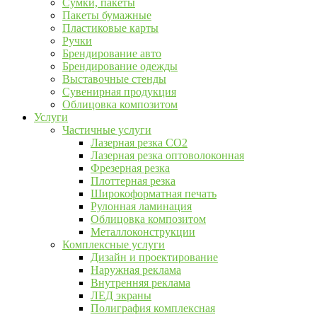
Сумки, пакеты
Пакеты бумажные
Пластиковые карты
Ручки
Брендирование авто
Брендирование одежды
Выставочные стенды
Сувенирная продукция
Облицовка композитом
Услуги
Частичные услуги
Лазерная резка CO2
Лазерная резка оптоволоконная
Фрезерная резка
Плоттерная резка
Широкоформатная печать
Рулонная ламинация
Облицовка композитом
Металлоконструкции
Комплексные услуги
Дизайн и проектирование
Наружная реклама
Внутренняя реклама
ЛЕД экраны
Полиграфия комплексная