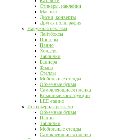
Каталоги
Стикеры, наклейки
Магниты
Диски, конверты
Другая полиграфия
Наружная реклама
Лайтбоксы
Постеры
Панно
Холдеры
Таблички
Баннера
Флаги
Стеллы
Мобильные стенды
Объемные буквы
Самоклеющиеся пленка
Крышные конструкции
LED-панно
Интерьерная реклама
Объёмные буквы
Панно
Таблички
Мобильные стенды
Самоклеющиеся пленка