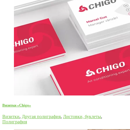
Визитки «Chigo»
Визитки
,
Другая полиграфия
,
Листовки, буклеты
,
Полиграфия