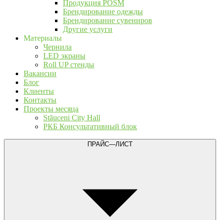
Продукция POSM
Брендирование одежды
Брендирование сувениров
Другие услуги
Материалы
Чернила
LED экраны
Roll UP стенды
Вакансии
Блог
Клиенты
Контакты
Проекты месяца
Stăuceni City Hall
РКБ Консультативный блок
ПРАЙС—ЛИСТ