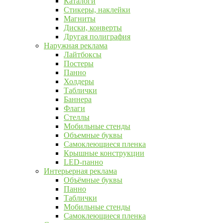
Каталоги
Стикеры, наклейки
Магниты
Диски, конверты
Другая полиграфия
Наружная реклама
Лайтбоксы
Постеры
Панно
Холдеры
Таблички
Баннера
Флаги
Стеллы
Мобильные стенды
Объемные буквы
Самоклеющиеся пленка
Крышные конструкции
LED-панно
Интерьерная реклама
Объёмные буквы
Панно
Таблички
Мобильные стенды
Самоклеющиеся пленка