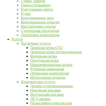
Сумки, пакеты
Пакеты бумажные
Пластиковые карты
Ручки
Брендирование авто
Брендирование одежды
Выставочные стенды
Сувенирная продукция
Облицовка композитом
Услуги
Частичные услуги
Лазерная резка CO2
Лазерная резка оптоволоконная
Фрезерная резка
Плоттерная резка
Широкоформатная печать
Рулонная ламинация
Облицовка композитом
Металлоконструкции
Комплексные услуги
Дизайн и проектирование
Наружная реклама
Внутренняя реклама
ЛЕД экраны
Полиграфия комплексная