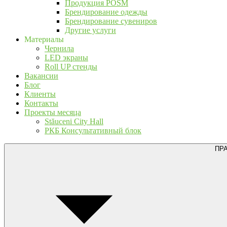
Продукция POSM
Брендирование одежды
Брендирование сувениров
Другие услуги
Материалы
Чернила
LED экраны
Roll UP стенды
Вакансии
Блог
Клиенты
Контакты
Проекты месяца
Stăuceni City Hall
РКБ Консультативный блок
ПР