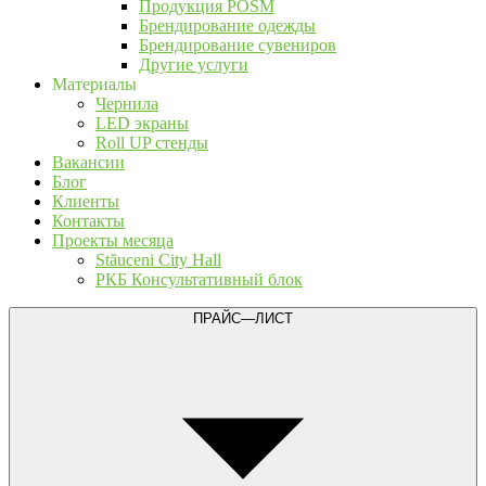
Продукция POSM
Брендирование одежды
Брендирование сувениров
Другие услуги
Материалы
Чернила
LED экраны
Roll UP стенды
Вакансии
Блог
Клиенты
Контакты
Проекты месяца
Stăuceni City Hall
РКБ Консультативный блок
ПРАЙС—ЛИСТ