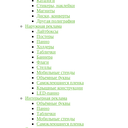
Каталоги
Стикеры, наклейки
Магниты
Диски, конверты
Другая полиграфия
Наружная реклама
Лайтбоксы
Постеры
Панно
Холдеры
Таблички
Баннера
Флаги
Стеллы
Мобильные стенды
Объемные буквы
Самоклеющиеся пленка
Крышные конструкции
LED-панно
Интерьерная реклама
Объёмные буквы
Панно
Таблички
Мобильные стенды
Самоклеющиеся пленка