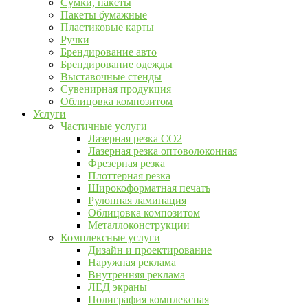
Сумки, пакеты
Пакеты бумажные
Пластиковые карты
Ручки
Брендирование авто
Брендирование одежды
Выставочные стенды
Сувенирная продукция
Облицовка композитом
Услуги
Частичные услуги
Лазерная резка CO2
Лазерная резка оптоволоконная
Фрезерная резка
Плоттерная резка
Широкоформатная печать
Рулонная ламинация
Облицовка композитом
Металлоконструкции
Комплексные услуги
Дизайн и проектирование
Наружная реклама
Внутренняя реклама
ЛЕД экраны
Полиграфия комплексная