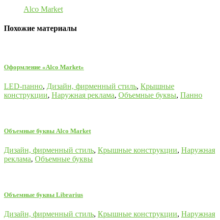
Alco Market
Похожие материалы
Оформление «Alco Market»
LED-панно
,
Дизайн, фирменный стиль
,
Крышные
конструкции
,
Наружная реклама
,
Объемные буквы
,
Панно
Объемные буквы Alco Market
Дизайн, фирменный стиль
,
Крышные конструкции
,
Наружная
реклама
,
Объемные буквы
Объемные буквы Librarius
Дизайн, фирменный стиль
,
Крышные конструкции
,
Наружная