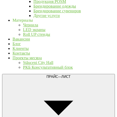
Продукция POSM
Брендирование одежды
Брендирование сувениров
Другие услуги
Материалы
Чернила
LED экраны
Roll UP стенды
Вакансии
Блог
Клиенты
Контакты
Проекты месяца
Stăuceni City Hall
РКБ Консультативный блок
ПРАЙС—ЛИСТ