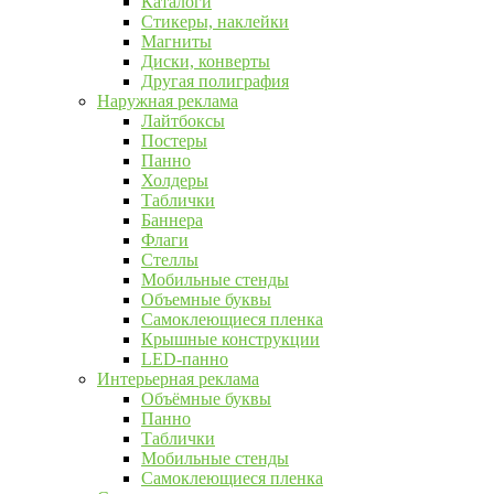
Каталоги
Стикеры, наклейки
Магниты
Диски, конверты
Другая полиграфия
Наружная реклама
Лайтбоксы
Постеры
Панно
Холдеры
Таблички
Баннера
Флаги
Стеллы
Мобильные стенды
Объемные буквы
Самоклеющиеся пленка
Крышные конструкции
LED-панно
Интерьерная реклама
Объёмные буквы
Панно
Таблички
Мобильные стенды
Самоклеющиеся пленка