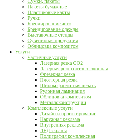
Сумки, пакеты
Пакеты бумажные
Пластиковые карты
Ручки
Брендирование авто
Брендирование одежды
Выставочные стенды
Сувенирная продукция
Облицовка композитом
Услуги
Частичные услуги
Лазерная резка CO2
Лазерная резка оптоволоконная
Фрезерная резка
Плоттерная резка
Широкоформатная печать
Рулонная ламинация
Облицовка композитом
Металлоконструкции
Комплексные услуги
Дизайн и проектирование
Наружная реклама
Внутренняя реклама
ЛЕД экраны
Полиграфия комплексная