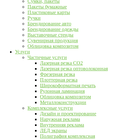
Сумки, пакеты
Пакеты бумажные
Пластиковые карты
Ручки
Брендирование авто
Брендирование одежды
Выставочные стенды
Сувенирная продукция
Облицовка композитом
Услуги
Частичные услуги
Лазерная резка CO2
Лазерная резка оптоволоконная
Фрезерная резка
Плоттерная резка
Широкоформатная печать
Рулонная ламинация
Облицовка композитом
Металлоконструкции
Комплексные услуги
Дизайн и проектирование
Наружная реклама
Внутренняя реклама
ЛЕД экраны
Полиграфия комплексная