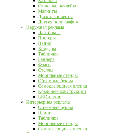
Каталоги
Стикеры, наклейки
Магниты
Диски, конверты
Другая полиграфия
Наружная реклама
Лайтбоксы
Постеры
Панно
Холдеры
Таблички
Баннера
Флаги
Стеллы
Мобильные стенды
Объемные буквы
Самоклеющиеся пленка
Крышные конструкции
LED-панно
Интерьерная реклама
Объёмные буквы
Панно
Таблички
Мобильные стенды
Самоклеющиеся пленка