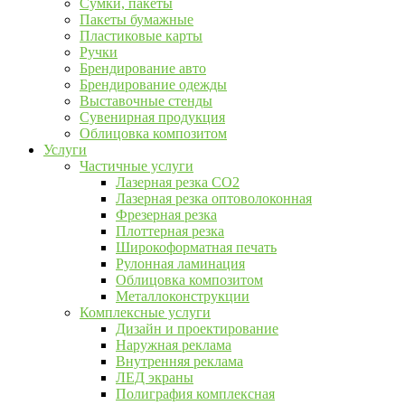
Сумки, пакеты
Пакеты бумажные
Пластиковые карты
Ручки
Брендирование авто
Брендирование одежды
Выставочные стенды
Сувенирная продукция
Облицовка композитом
Услуги
Частичные услуги
Лазерная резка CO2
Лазерная резка оптоволоконная
Фрезерная резка
Плоттерная резка
Широкоформатная печать
Рулонная ламинация
Облицовка композитом
Металлоконструкции
Комплексные услуги
Дизайн и проектирование
Наружная реклама
Внутренняя реклама
ЛЕД экраны
Полиграфия комплексная