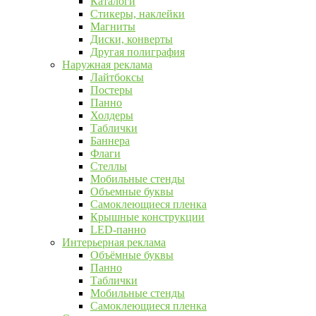
Каталоги
Стикеры, наклейки
Магниты
Диски, конверты
Другая полиграфия
Наружная реклама
Лайтбоксы
Постеры
Панно
Холдеры
Таблички
Баннера
Флаги
Стеллы
Мобильные стенды
Объемные буквы
Самоклеющиеся пленка
Крышные конструкции
LED-панно
Интерьерная реклама
Объёмные буквы
Панно
Таблички
Мобильные стенды
Самоклеющиеся пленка