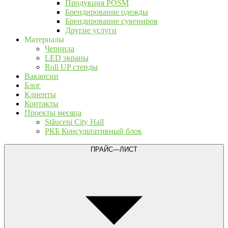
Продукция POSM
Брендирование одежды
Брендирование сувениров
Другие услуги
Материалы
Чернила
LED экраны
Roll UP стенды
Вакансии
Блог
Клиенты
Контакты
Проекты месяца
Stăuceni City Hall
РКБ Консультативный блок
ПРАЙС—ЛИСТ