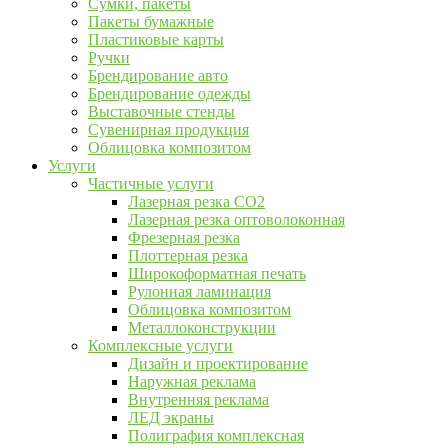
Сумки, пакеты
Пакеты бумажные
Пластиковые карты
Ручки
Брендирование авто
Брендирование одежды
Выставочные стенды
Сувенирная продукция
Облицовка композитом
Услуги
Частичные услуги
Лазерная резка CO2
Лазерная резка оптоволоконная
Фрезерная резка
Плоттерная резка
Широкоформатная печать
Рулонная ламинация
Облицовка композитом
Металлоконструкции
Комплексные услуги
Дизайн и проектирование
Наружная реклама
Внутренняя реклама
ЛЕД экраны
Полиграфия комплексная