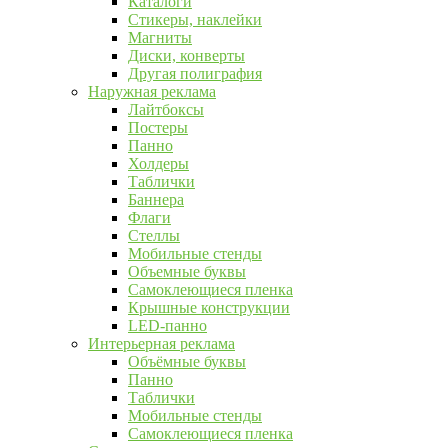
Каталоги
Стикеры, наклейки
Магниты
Диски, конверты
Другая полиграфия
Наружная реклама
Лайтбоксы
Постеры
Панно
Холдеры
Таблички
Баннера
Флаги
Стеллы
Мобильные стенды
Объемные буквы
Самоклеющиеся пленка
Крышные конструкции
LED-панно
Интерьерная реклама
Объёмные буквы
Панно
Таблички
Мобильные стенды
Самоклеющиеся пленка