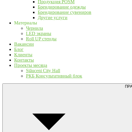
Продукция POSM
Брендирование одежды
Брендирование сувениров
Другие услуги
Материалы
Чернила
LED экраны
Roll UP стенды
Вакансии
Блог
Клиенты
Контакты
Проекты месяца
Stăuceni City Hall
РКБ Консультативный блок
ПР