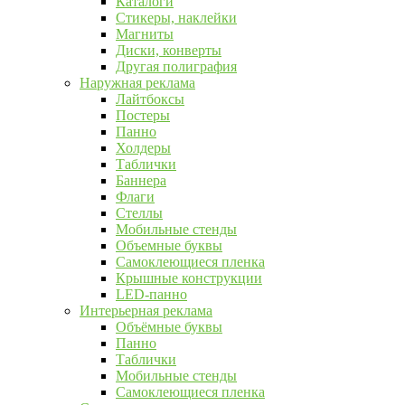
Каталоги
Стикеры, наклейки
Магниты
Диски, конверты
Другая полиграфия
Наружная реклама
Лайтбоксы
Постеры
Панно
Холдеры
Таблички
Баннера
Флаги
Стеллы
Мобильные стенды
Объемные буквы
Самоклеющиеся пленка
Крышные конструкции
LED-панно
Интерьерная реклама
Объёмные буквы
Панно
Таблички
Мобильные стенды
Самоклеющиеся пленка