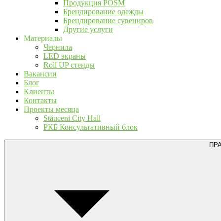
Продукция POSM
Брендирование одежды
Брендирование сувениров
Другие услуги
Материалы
Чернила
LED экраны
Roll UP стенды
Вакансии
Блог
Клиенты
Контакты
Проекты месяца
Stăuceni City Hall
РКБ Консультативный блок
ПР