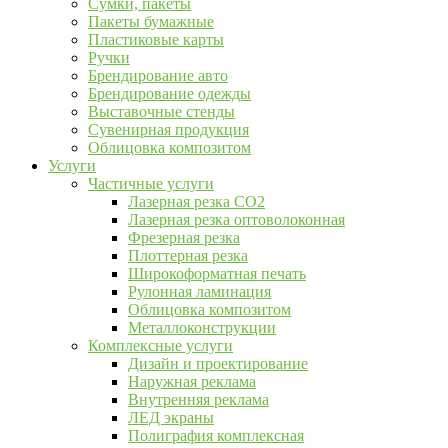
Сумки, пакеты
Пакеты бумажные
Пластиковые карты
Ручки
Брендирование авто
Брендирование одежды
Выставочные стенды
Сувенирная продукция
Облицовка композитом
Услуги
Частичные услуги
Лазерная резка CO2
Лазерная резка оптоволоконная
Фрезерная резка
Плоттерная резка
Широкоформатная печать
Рулонная ламинация
Облицовка композитом
Металлоконструкции
Комплексные услуги
Дизайн и проектирование
Наружная реклама
Внутренняя реклама
ЛЕД экраны
Полиграфия комплексная