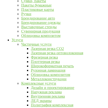
Сумки, пакеты
Пакеты бумажные
Пластиковые карты
Ручки
Брендирование авто
Брендирование одежды
Выставочные стенды
Сувенирная продукция
Облицовка композитом
Услуги
Частичные услуги
Лазерная резка CO2
Лазерная резка оптоволоконная
Фрезерная резка
Плоттерная резка
Широкоформатная печать
Рулонная ламинация
Облицовка композитом
Металлоконструкции
Комплексные услуги
Дизайн и проектирование
Наружная реклама
Внутренняя реклама
ЛЕД экраны
Полиграфия комплексная