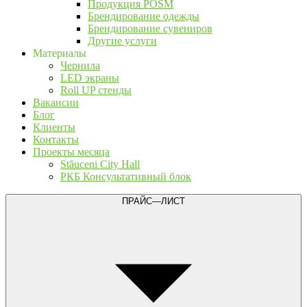
Продукция POSM
Брендирование одежды
Брендирование сувениров
Другие услуги
Материалы
Чернила
LED экраны
Roll UP стенды
Вакансии
Блог
Клиенты
Контакты
Проекты месяца
Stăuceni City Hall
РКБ Консультативный блок
ПРАЙС—ЛИСТ