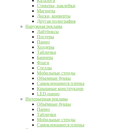
Каталоги
Стикеры, наклейки
Магниты
Диски, конверты
Другая полиграфия
Наружная реклама
Лайтбоксы
Постеры
Панно
Холдеры
Таблички
Баннера
Флаги
Стеллы
Мобильные стенды
Объемные буквы
Самоклеющиеся пленка
Крышные конструкции
LED-панно
Интерьерная реклама
Объёмные буквы
Панно
Таблички
Мобильные стенды
Самоклеющиеся пленка