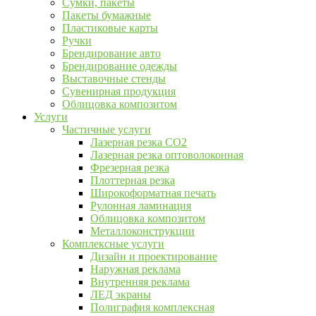
Сумки, пакеты
Пакеты бумажные
Пластиковые карты
Ручки
Брендирование авто
Брендирование одежды
Выставочные стенды
Сувенирная продукция
Облицовка композитом
Услуги
Частичные услуги
Лазерная резка CO2
Лазерная резка оптоволоконная
Фрезерная резка
Плоттерная резка
Широкоформатная печать
Рулонная ламинация
Облицовка композитом
Металлоконструкции
Комплексные услуги
Дизайн и проектирование
Наружная реклама
Внутренняя реклама
ЛЕД экраны
Полиграфия комплексная