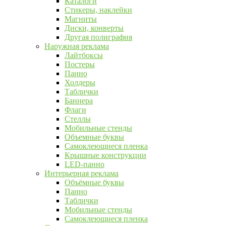
Каталоги
Стикеры, наклейки
Магниты
Диски, конверты
Другая полиграфия
Наружная реклама
Лайтбоксы
Постеры
Панно
Холдеры
Таблички
Баннера
Флаги
Стеллы
Мобильные стенды
Объемные буквы
Самоклеющиеся пленка
Крышные конструкции
LED-панно
Интерьерная реклама
Объёмные буквы
Панно
Таблички
Мобильные стенды
Самоклеющиеся пленка