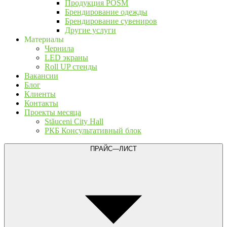
Продукция POSM
Брендирование одежды
Брендирование сувениров
Другие услуги
Материалы
Чернила
LED экраны
Roll UP стенды
Вакансии
Блог
Клиенты
Контакты
Проекты месяца
Stăuceni City Hall
РКБ Консультативный блок
ПРАЙС—ЛИСТ