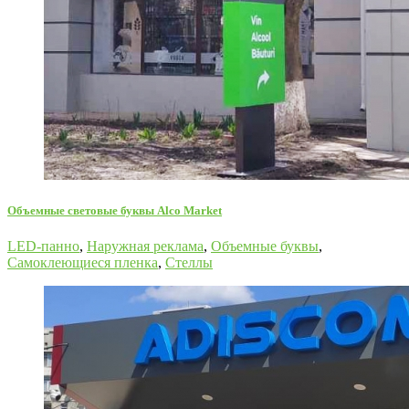
Oбъемные световые буквы Alco Market
LED-панно
,
Наружная реклама
,
Объемные буквы
,
Самоклеющиеся пленка
,
Стеллы