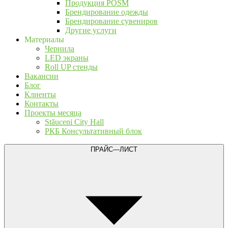
Продукция POSM
Брендирование одежды
Брендирование сувениров
Другие услуги
Материалы
Чернила
LED экраны
Roll UP стенды
Вакансии
Блог
Клиенты
Контакты
Проекты месяца
Stăuceni City Hall
РКБ Консультативный блок
ПРАЙС—ЛИСТ