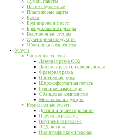
Сумки, пакеты
Пакеты бумажные
Пластиковые карты
Ручки
Брендирование авто
Брендирование одежды
Выставочные стенды
Сувенирная продукция
Облицовка композитом
Услуги
Частичные услуги
Лазерная резка CO2
Лазерная резка оптоволоконная
Фрезерная резка
Плоттерная резка
Широкоформатная печать
Рулонная ламинация
Облицовка композитом
Металлоконструкции
Комплексные услуги
Дизайн и проектирование
Наружная реклама
Внутренняя реклама
ЛЕД экраны
Полиграфия комплексная