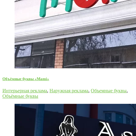
Объёмные буквы «Mami»
Интерьерная реклама
,
Наружная реклама
,
Объемные буквы
,
Объёмные буквы