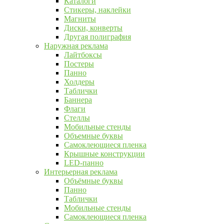
Каталоги
Стикеры, наклейки
Магниты
Диски, конверты
Другая полиграфия
Наружная реклама
Лайтбоксы
Постеры
Панно
Холдеры
Таблички
Баннера
Флаги
Стеллы
Мобильные стенды
Объемные буквы
Самоклеющиеся пленка
Крышные конструкции
LED-панно
Интерьерная реклама
Объёмные буквы
Панно
Таблички
Мобильные стенды
Самоклеющиеся пленка