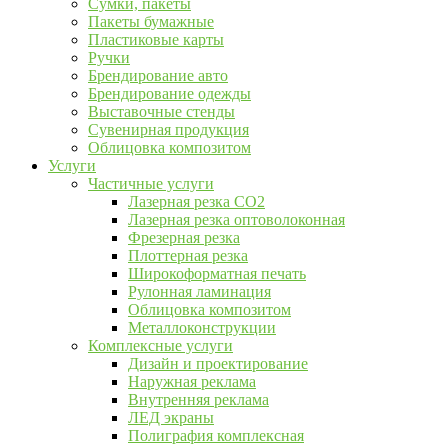
Сумки, пакеты
Пакеты бумажные
Пластиковые карты
Ручки
Брендирование авто
Брендирование одежды
Выставочные стенды
Сувенирная продукция
Облицовка композитом
Услуги
Частичные услуги
Лазерная резка CO2
Лазерная резка оптоволоконная
Фрезерная резка
Плоттерная резка
Широкоформатная печать
Рулонная ламинация
Облицовка композитом
Металлоконструкции
Комплексные услуги
Дизайн и проектирование
Наружная реклама
Внутренняя реклама
ЛЕД экраны
Полиграфия комплексная