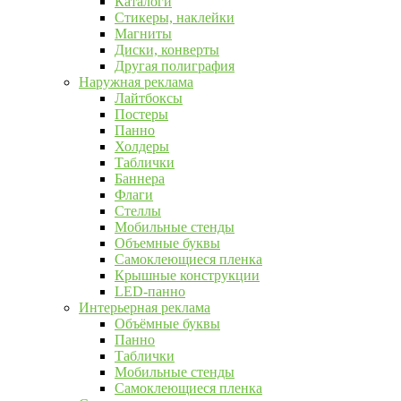
Каталоги
Стикеры, наклейки
Магниты
Диски, конверты
Другая полиграфия
Наружная реклама
Лайтбоксы
Постеры
Панно
Холдеры
Таблички
Баннера
Флаги
Стеллы
Мобильные стенды
Объемные буквы
Самоклеющиеся пленка
Крышные конструкции
LED-панно
Интерьерная реклама
Объёмные буквы
Панно
Таблички
Мобильные стенды
Самоклеющиеся пленка