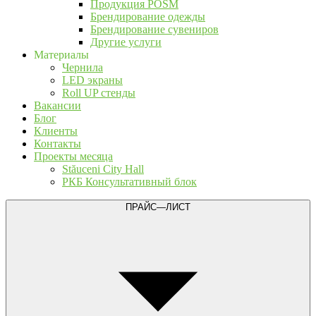
Продукция POSM
Брендирование одежды
Брендирование сувениров
Другие услуги
Материалы
Чернила
LED экраны
Roll UP стенды
Вакансии
Блог
Клиенты
Контакты
Проекты месяца
Stăuceni City Hall
РКБ Консультативный блок
ПРАЙС—ЛИСТ