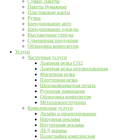
Сумки, пакеты
Пакеты бумажные
Пластиковые карты
Ручки
Брендирование авто
Брендирование одежды
Выставочные стенды
Сувенирная продукция
Облицовка композитом
Услуги
Частичные услуги
Лазерная резка CO2
Лазерная резка оптоволоконная
Фрезерная резка
Плоттерная резка
Широкоформатная печать
Рулонная ламинация
Облицовка композитом
Металлоконструкции
Комплексные услуги
Дизайн и проектирование
Наружная реклама
Внутренняя реклама
ЛЕД экраны
Полиграфия комплексная