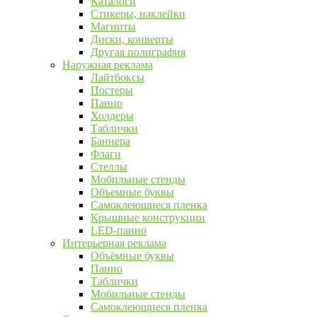
Каталоги
Стикеры, наклейки
Магниты
Диски, конверты
Другая полиграфия
Наружная реклама
Лайтбоксы
Постеры
Панно
Холдеры
Таблички
Баннера
Флаги
Стеллы
Мобильные стенды
Объемные буквы
Самоклеющиеся пленка
Крышные конструкции
LED-панно
Интерьерная реклама
Объёмные буквы
Панно
Таблички
Мобильные стенды
Самоклеющиеся пленка