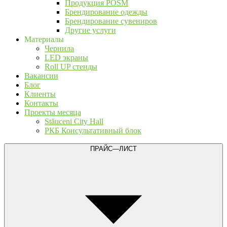
Продукция POSM
Брендирование одежды
Брендирование сувениров
Другие услуги
Материалы
Чернила
LED экраны
Roll UP стенды
Вакансии
Блог
Клиенты
Контакты
Проекты месяца
Stăuceni City Hall
РКБ Консультативный блок
ПРАЙС—ЛИСТ