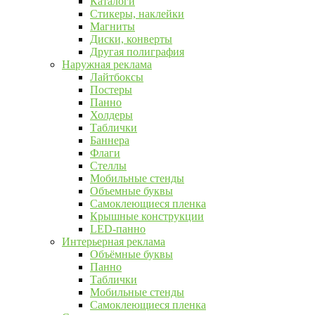
Каталоги
Стикеры, наклейки
Магниты
Диски, конверты
Другая полиграфия
Наружная реклама
Лайтбоксы
Постеры
Панно
Холдеры
Таблички
Баннера
Флаги
Стеллы
Мобильные стенды
Объемные буквы
Самоклеющиеся пленка
Крышные конструкции
LED-панно
Интерьерная реклама
Объёмные буквы
Панно
Таблички
Мобильные стенды
Самоклеющиеся пленка