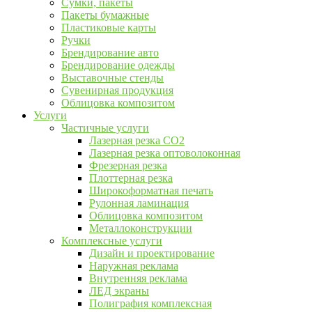
Сумки, пакеты
Пакеты бумажные
Пластиковые карты
Ручки
Брендирование авто
Брендирование одежды
Выставочные стенды
Сувенирная продукция
Облицовка композитом
Услуги
Частичные услуги
Лазерная резка CO2
Лазерная резка оптоволоконная
Фрезерная резка
Плоттерная резка
Широкоформатная печать
Рулонная ламинация
Облицовка композитом
Металлоконструкции
Комплексные услуги
Дизайн и проектирование
Наружная реклама
Внутренняя реклама
ЛЕД экраны
Полиграфия комплексная