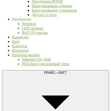
Продукция POSM
Брендирование одежды
Брендирование сувениров
Другие услуги
Материалы
Чернила
LED экраны
Roll UP стенды
Вакансии
Блог
Клиенты
Контакты
Проекты месяца
Stăuceni City Hall
РКБ Консультативный блок
ПРАЙС—ЛИСТ