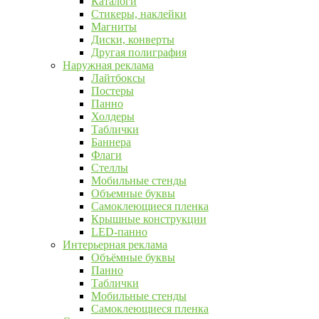
Каталоги
Стикеры, наклейки
Магниты
Диски, конверты
Другая полиграфия
Наружная реклама
Лайтбоксы
Постеры
Панно
Холдеры
Таблички
Баннера
Флаги
Стеллы
Мобильные стенды
Объемные буквы
Самоклеющиеся пленка
Крышные конструкции
LED-панно
Интерьерная реклама
Объёмные буквы
Панно
Таблички
Мобильные стенды
Самоклеющиеся пленка