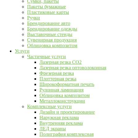
Сумки, пакеты
Пакеты бумажные
Пластиковые карты
Ручки
Брендирование авто
Брендирование одежды
Выставочные стенды
Сувенирная продукция
Облицовка композитом
Услуги
Частичные услуги
Лазерная резка CO2
Лазерная резка оптоволоконная
Фрезерная резка
Плоттерная резка
Широкоформатная печать
Рулонная ламинация
Облицовка композитом
Металлоконструкции
Комплексные услуги
Дизайн и проектирование
Наружная реклама
Внутренняя реклама
ЛЕД экраны
Полиграфия комплексная