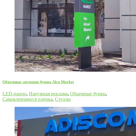
Oбъемные световые буквы Alco Market
LED-панно
,
Наружная реклама
,
Объемные буквы
,
Самоклеющиеся пленка
,
Стеллы