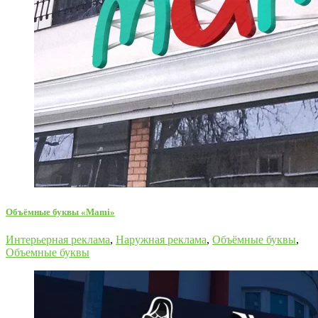
Объёмные буквы «Mami»
Интерьерная реклама
,
Наружная реклама
,
Объёмные буквы
,
Объемные буквы