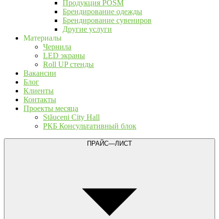
Продукция POSM
Брендирование одежды
Брендирование сувениров
Другие услуги
Материалы
Чернила
LED экраны
Roll UP стенды
Вакансии
Блог
Клиенты
Контакты
Проекты месяца
Stăuceni City Hall
РКБ Консультативный блок
ПРАЙС—ЛИСТ