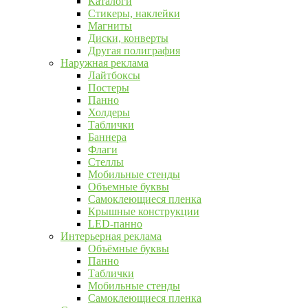
Каталоги
Стикеры, наклейки
Магниты
Диски, конверты
Другая полиграфия
Наружная реклама
Лайтбоксы
Постеры
Панно
Холдеры
Таблички
Баннера
Флаги
Стеллы
Мобильные стенды
Объемные буквы
Самоклеющиеся пленка
Крышные конструкции
LED-панно
Интерьерная реклама
Объёмные буквы
Панно
Таблички
Мобильные стенды
Самоклеющиеся пленка