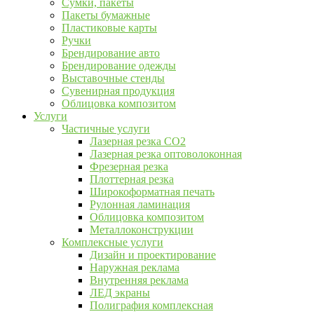
Сумки, пакеты
Пакеты бумажные
Пластиковые карты
Ручки
Брендирование авто
Брендирование одежды
Выставочные стенды
Сувенирная продукция
Облицовка композитом
Услуги
Частичные услуги
Лазерная резка CO2
Лазерная резка оптоволоконная
Фрезерная резка
Плоттерная резка
Широкоформатная печать
Рулонная ламинация
Облицовка композитом
Металлоконструкции
Комплексные услуги
Дизайн и проектирование
Наружная реклама
Внутренняя реклама
ЛЕД экраны
Полиграфия комплексная