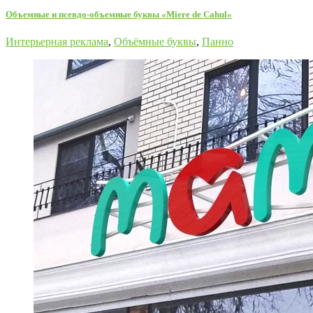
Объемные и псевдо-объемные буквы «Miere de Cahul»
Интерьерная реклама
,
Объёмные буквы
,
Панно