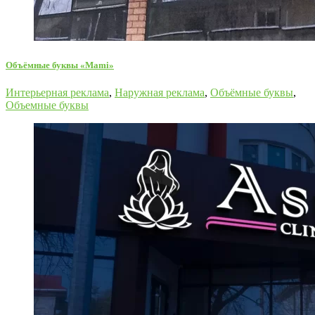
Объёмные буквы «Mami»
Интерьерная реклама
,
Наружная реклама
,
Объёмные буквы
,
Объемные буквы