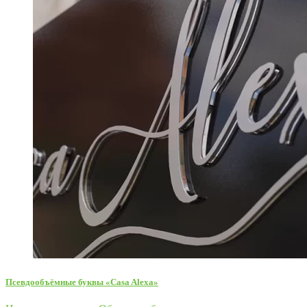
Псевдообъёмные буквы «Casa Alexa»