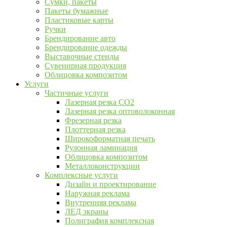
Сумки, пакеты
Пакеты бумажные
Пластиковые карты
Ручки
Брендирование авто
Брендирование одежды
Выставочные стенды
Сувенирная продукция
Облицовка композитом
Услуги
Частичные услуги
Лазерная резка CO2
Лазерная резка оптоволоконная
Фрезерная резка
Плоттерная резка
Широкоформатная печать
Рулонная ламинация
Облицовка композитом
Металлоконструкции
Комплексные услуги
Дизайн и проектирование
Наружная реклама
Внутренняя реклама
ЛЕД экраны
Полиграфия комплексная