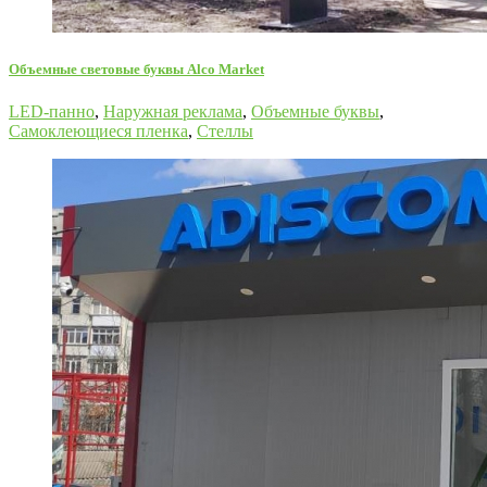
Oбъемные световые буквы Alco Market
LED-панно
,
Наружная реклама
,
Объемные буквы
,
Самоклеющиеся пленка
,
Стеллы