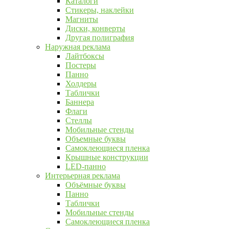
Каталоги
Стикеры, наклейки
Магниты
Диски, конверты
Другая полиграфия
Наружная реклама
Лайтбоксы
Постеры
Панно
Холдеры
Таблички
Баннера
Флаги
Стеллы
Мобильные стенды
Объемные буквы
Самоклеющиеся пленка
Крышные конструкции
LED-панно
Интерьерная реклама
Объёмные буквы
Панно
Таблички
Мобильные стенды
Самоклеющиеся пленка