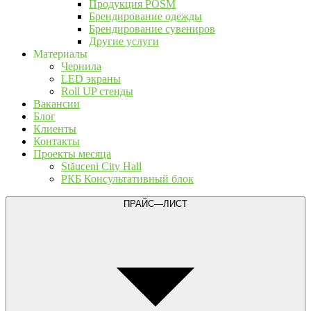
Продукция POSM
Брендирование одежды
Брендирование сувениров
Другие услуги
Материалы
Чернила
LED экраны
Roll UP стенды
Вакансии
Блог
Клиенты
Контакты
Проекты месяца
Stăuceni City Hall
РКБ Консультативный блок
ПРАЙС—ЛИСТ