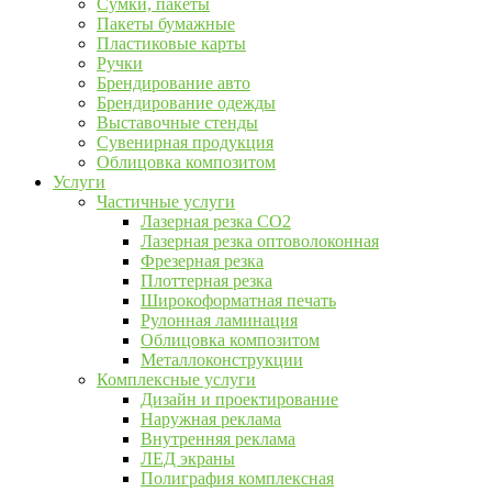
Сумки, пакеты
Пакеты бумажные
Пластиковые карты
Ручки
Брендирование авто
Брендирование одежды
Выставочные стенды
Сувенирная продукция
Облицовка композитом
Услуги
Частичные услуги
Лазерная резка CO2
Лазерная резка оптоволоконная
Фрезерная резка
Плоттерная резка
Широкоформатная печать
Рулонная ламинация
Облицовка композитом
Металлоконструкции
Комплексные услуги
Дизайн и проектирование
Наружная реклама
Внутренняя реклама
ЛЕД экраны
Полиграфия комплексная