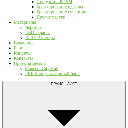
Продукция POSM
Брендирование одежды
Брендирование сувениров
Другие услуги
Материалы
Чернила
LED экраны
Roll UP стенды
Вакансии
Блог
Клиенты
Контакты
Проекты месяца
Stăuceni City Hall
РКБ Консультативный блок
ПРАЙС—ЛИСТ