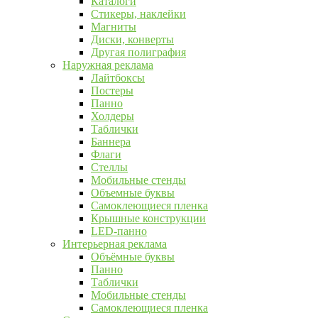
Каталоги
Стикеры, наклейки
Магниты
Диски, конверты
Другая полиграфия
Наружная реклама
Лайтбоксы
Постеры
Панно
Холдеры
Таблички
Баннера
Флаги
Стеллы
Мобильные стенды
Объемные буквы
Самоклеющиеся пленка
Крышные конструкции
LED-панно
Интерьерная реклама
Объёмные буквы
Панно
Таблички
Мобильные стенды
Самоклеющиеся пленка