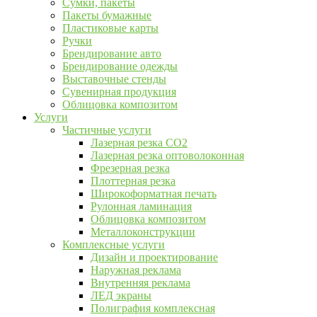
Сумки, пакеты
Пакеты бумажные
Пластиковые карты
Ручки
Брендирование авто
Брендирование одежды
Выставочные стенды
Сувенирная продукция
Облицовка композитом
Услуги
Частичные услуги
Лазерная резка CO2
Лазерная резка оптоволоконная
Фрезерная резка
Плоттерная резка
Широкоформатная печать
Рулонная ламинация
Облицовка композитом
Металлоконструкции
Комплексные услуги
Дизайн и проектирование
Наружная реклама
Внутренняя реклама
ЛЕД экраны
Полиграфия комплексная