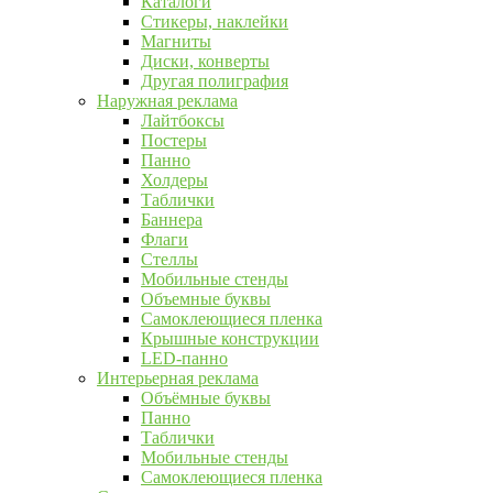
Каталоги
Стикеры, наклейки
Магниты
Диски, конверты
Другая полиграфия
Наружная реклама
Лайтбоксы
Постеры
Панно
Холдеры
Таблички
Баннера
Флаги
Стеллы
Мобильные стенды
Объемные буквы
Самоклеющиеся пленка
Крышные конструкции
LED-панно
Интерьерная реклама
Объёмные буквы
Панно
Таблички
Мобильные стенды
Самоклеющиеся пленка