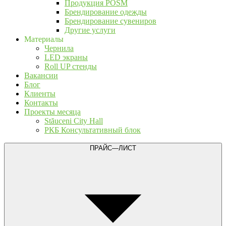
Продукция POSM
Брендирование одежды
Брендирование сувениров
Другие услуги
Материалы
Чернила
LED экраны
Roll UP стенды
Вакансии
Блог
Клиенты
Контакты
Проекты месяца
Stăuceni City Hall
РКБ Консультативный блок
ПРАЙС—ЛИСТ