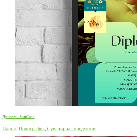
Диплом «SanCos»
Панно
,
Полиграфия
,
Сувенирная продукция