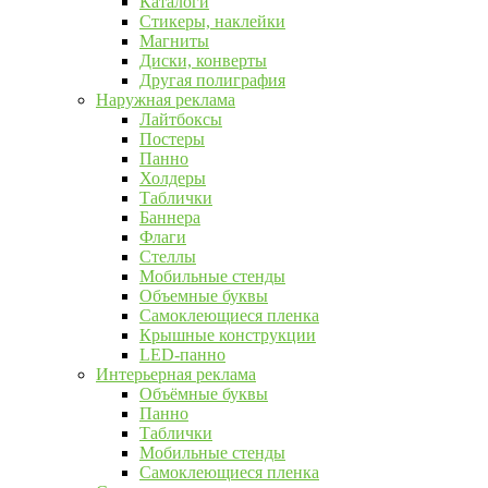
Каталоги
Стикеры, наклейки
Магниты
Диски, конверты
Другая полиграфия
Наружная реклама
Лайтбоксы
Постеры
Панно
Холдеры
Таблички
Баннера
Флаги
Стеллы
Мобильные стенды
Объемные буквы
Самоклеющиеся пленка
Крышные конструкции
LED-панно
Интерьерная реклама
Объёмные буквы
Панно
Таблички
Мобильные стенды
Самоклеющиеся пленка