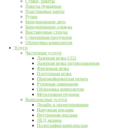
Сумки, пакеты
Пакеты бумажные
Пластиковые карты
Ручки
Брендирование авто
Брендирование одежды
Выставочные стенды
Сувенирная продукция
Облицовка композитом
Услуги
Частичные услуги
Лазерная резка CO2
Лазерная резка оптоволоконная
Фрезерная резка
Плоттерная резка
Широкоформатная печать
Рулонная ламинация
Облицовка композитом
Металлоконструкции
Комплексные услуги
Дизайн и проектирование
Наружная реклама
Внутренняя реклама
ЛЕД экраны
Полиграфия комплексная