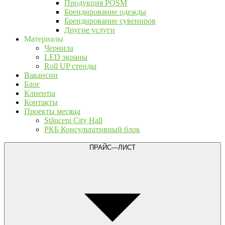
Продукция POSM
Брендирование одежды
Брендирование сувениров
Другие услуги
Материалы
Чернила
LED экраны
Roll UP стенды
Вакансии
Блог
Клиенты
Контакты
Проекты месяца
Stăuceni City Hall
РКБ Консультативный блок
ПРАЙС—ЛИСТ