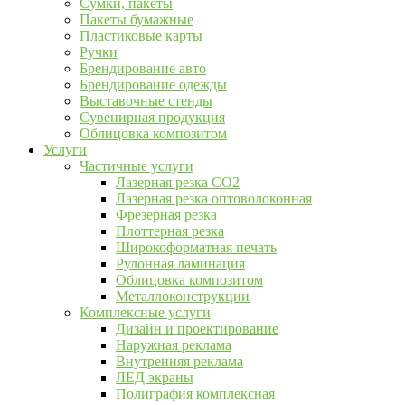
Сумки, пакеты
Пакеты бумажные
Пластиковые карты
Ручки
Брендирование авто
Брендирование одежды
Выставочные стенды
Сувенирная продукция
Облицовка композитом
Услуги
Частичные услуги
Лазерная резка CO2
Лазерная резка оптоволоконная
Фрезерная резка
Плоттерная резка
Широкоформатная печать
Рулонная ламинация
Облицовка композитом
Металлоконструкции
Комплексные услуги
Дизайн и проектирование
Наружная реклама
Внутренняя реклама
ЛЕД экраны
Полиграфия комплексная