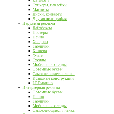
Каталоги
Стикеры, наклейки
Магниты
Диски, конверты
Другая полиграфия
Наружная реклама
Лайтбоксы
Постеры
Панно
Холдеры
Таблички
Баннера
Флаги
Стеллы
Мобильные стенды
Объемные буквы
Самоклеющиеся пленка
Крышные конструкции
LED-панно
Интерьерная реклама
Объёмные буквы
Панно
Таблички
Мобильные стенды
Самоклеющиеся пленка