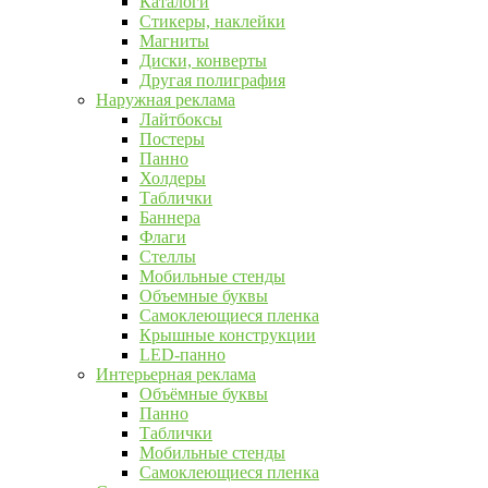
Каталоги
Стикеры, наклейки
Магниты
Диски, конверты
Другая полиграфия
Наружная реклама
Лайтбоксы
Постеры
Панно
Холдеры
Таблички
Баннера
Флаги
Стеллы
Мобильные стенды
Объемные буквы
Самоклеющиеся пленка
Крышные конструкции
LED-панно
Интерьерная реклама
Объёмные буквы
Панно
Таблички
Мобильные стенды
Самоклеющиеся пленка