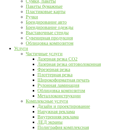
Сумки, пакеты
Пакеты бумажные
Пластиковые карты
Ручки
Брендирование авто
Брендирование одежды
Выставочные стенды
Сувенирная продукция
Облицовка композитом
Услуги
Частичные услуги
Лазерная резка CO2
Лазерная резка оптоволоконная
Фрезерная резка
Плоттерная резка
Широкоформатная печать
Рулонная ламинация
Облицовка композитом
Металлоконструкции
Комплексные услуги
Дизайн и проектирование
Наружная реклама
Внутренняя реклама
ЛЕД экраны
Полиграфия комплексная