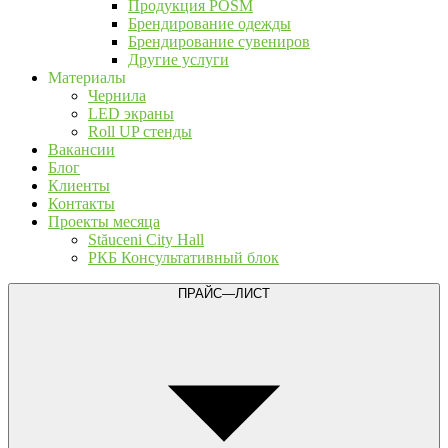
Продукция POSM
Брендирование одежды
Брендирование сувениров
Другие услуги
Материалы
Чернила
LED экраны
Roll UP стенды
Вакансии
Блог
Клиенты
Контакты
Проекты месяца
Stăuceni City Hall
РКБ Консультативный блок
ПРАЙС—ЛИСТ