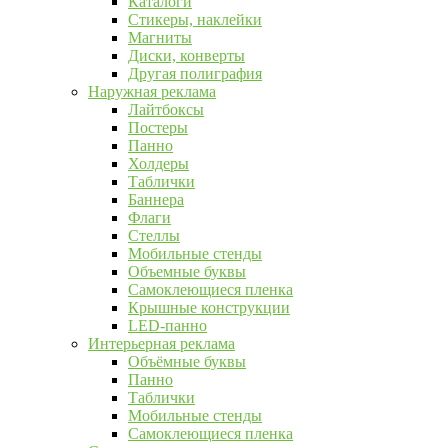
Каталоги
Стикеры, наклейки
Магниты
Диски, конверты
Другая полиграфия
Наружная реклама
Лайтбоксы
Постеры
Панно
Холдеры
Таблички
Баннера
Флаги
Стеллы
Мобильные стенды
Объемные буквы
Самоклеющиеся пленка
Крышные конструкции
LED-панно
Интерьерная реклама
Объёмные буквы
Панно
Таблички
Мобильные стенды
Самоклеющиеся пленка