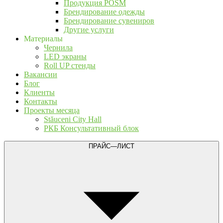
Продукция POSM
Брендирование одежды
Брендирование сувениров
Другие услуги
Материалы
Чернила
LED экраны
Roll UP стенды
Вакансии
Блог
Клиенты
Контакты
Проекты месяца
Stăuceni City Hall
РКБ Консультативный блок
ПРАЙС—ЛИСТ