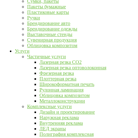
Сумки, пакеты
Пакеты бумажные
Пластиковые карты
Ручки
Брендирование авто
Брендирование одежды
Выставочные стенды
Сувенирная продукция
Облицовка композитом
Услуги
Частичные услуги
Лазерная резка CO2
Лазерная резка оптоволоконная
Фрезерная резка
Плоттерная резка
Широкоформатная печать
Рулонная ламинация
Облицовка композитом
Металлоконструкции
Комплексные услуги
Дизайн и проектирование
Наружная реклама
Внутренняя реклама
ЛЕД экраны
Полиграфия комплексная