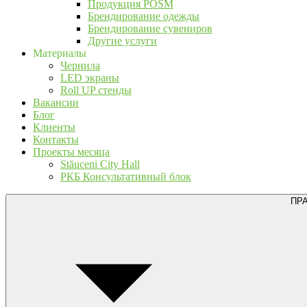
Продукция POSM
Брендирование одежды
Брендирование сувениров
Другие услуги
Материалы
Чернила
LED экраны
Roll UP стенды
Вакансии
Блог
Клиенты
Контакты
Проекты месяца
Stăuceni City Hall
РКБ Консультативный блок
ПР