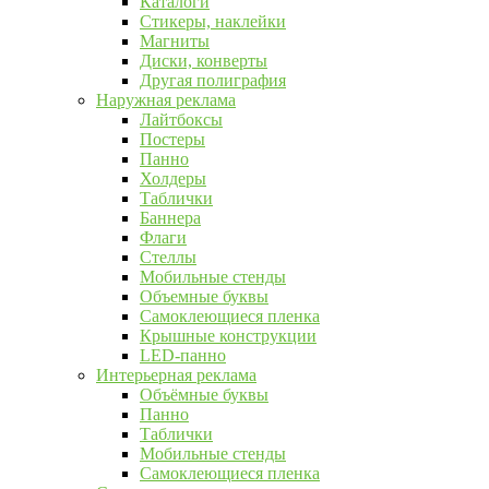
Каталоги
Стикеры, наклейки
Магниты
Диски, конверты
Другая полиграфия
Наружная реклама
Лайтбоксы
Постеры
Панно
Холдеры
Таблички
Баннера
Флаги
Стеллы
Мобильные стенды
Объемные буквы
Самоклеющиеся пленка
Крышные конструкции
LED-панно
Интерьерная реклама
Объёмные буквы
Панно
Таблички
Мобильные стенды
Самоклеющиеся пленка