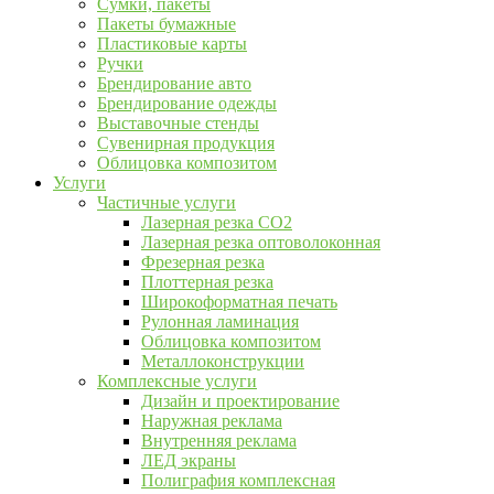
Сумки, пакеты
Пакеты бумажные
Пластиковые карты
Ручки
Брендирование авто
Брендирование одежды
Выставочные стенды
Сувенирная продукция
Облицовка композитом
Услуги
Частичные услуги
Лазерная резка CO2
Лазерная резка оптоволоконная
Фрезерная резка
Плоттерная резка
Широкоформатная печать
Рулонная ламинация
Облицовка композитом
Металлоконструкции
Комплексные услуги
Дизайн и проектирование
Наружная реклама
Внутренняя реклама
ЛЕД экраны
Полиграфия комплексная