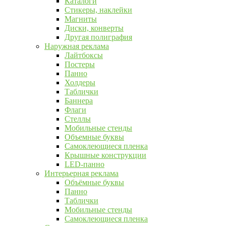
Каталоги
Стикеры, наклейки
Магниты
Диски, конверты
Другая полиграфия
Наружная реклама
Лайтбоксы
Постеры
Панно
Холдеры
Таблички
Баннера
Флаги
Стеллы
Мобильные стенды
Объемные буквы
Самоклеющиеся пленка
Крышные конструкции
LED-панно
Интерьерная реклама
Объёмные буквы
Панно
Таблички
Мобильные стенды
Самоклеющиеся пленка