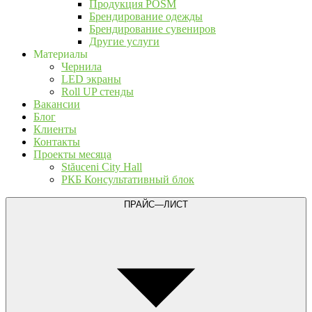
Продукция POSM
Брендирование одежды
Брендирование сувениров
Другие услуги
Материалы
Чернила
LED экраны
Roll UP стенды
Вакансии
Блог
Клиенты
Контакты
Проекты месяца
Stăuceni City Hall
РКБ Консультативный блок
ПРАЙС—ЛИСТ