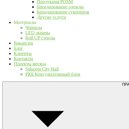
Продукция POSM
Брендирование одежды
Брендирование сувениров
Другие услуги
Материалы
Чернила
LED экраны
Roll UP стенды
Вакансии
Блог
Клиенты
Контакты
Проекты месяца
Stăuceni City Hall
РКБ Консультативный блок
ПР