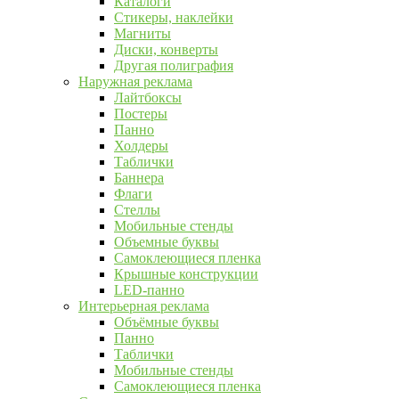
Каталоги
Стикеры, наклейки
Магниты
Диски, конверты
Другая полиграфия
Наружная реклама
Лайтбоксы
Постеры
Панно
Холдеры
Таблички
Баннера
Флаги
Стеллы
Мобильные стенды
Объемные буквы
Самоклеющиеся пленка
Крышные конструкции
LED-панно
Интерьерная реклама
Объёмные буквы
Панно
Таблички
Мобильные стенды
Самоклеющиеся пленка