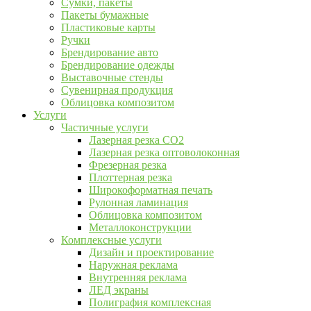
Сумки, пакеты
Пакеты бумажные
Пластиковые карты
Ручки
Брендирование авто
Брендирование одежды
Выставочные стенды
Сувенирная продукция
Облицовка композитом
Услуги
Частичные услуги
Лазерная резка CO2
Лазерная резка оптоволоконная
Фрезерная резка
Плоттерная резка
Широкоформатная печать
Рулонная ламинация
Облицовка композитом
Металлоконструкции
Комплексные услуги
Дизайн и проектирование
Наружная реклама
Внутренняя реклама
ЛЕД экраны
Полиграфия комплексная