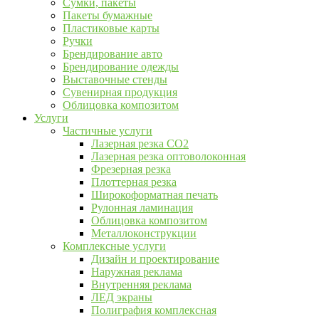
Сумки, пакеты
Пакеты бумажные
Пластиковые карты
Ручки
Брендирование авто
Брендирование одежды
Выставочные стенды
Сувенирная продукция
Облицовка композитом
Услуги
Частичные услуги
Лазерная резка CO2
Лазерная резка оптоволоконная
Фрезерная резка
Плоттерная резка
Широкоформатная печать
Рулонная ламинация
Облицовка композитом
Металлоконструкции
Комплексные услуги
Дизайн и проектирование
Наружная реклама
Внутренняя реклама
ЛЕД экраны
Полиграфия комплексная