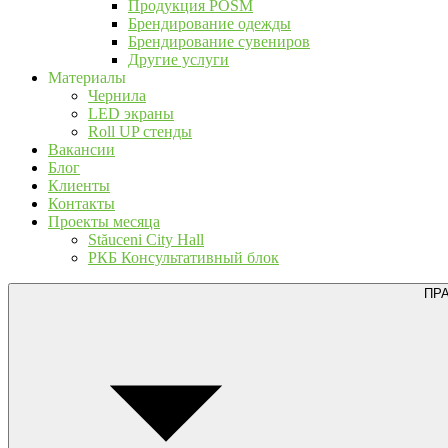
Продукция POSM
Брендирование одежды
Брендирование сувениров
Другие услуги
Материалы
Чернила
LED экраны
Roll UP стенды
Вакансии
Блог
Клиенты
Контакты
Проекты месяца
Stăuceni City Hall
РКБ Консультативный блок
ПР