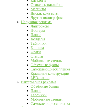
Каталоги
Стикеры, наклейки
Магниты
Диски, конверты
Другая полиграфия
Наружная реклама
Лайтбоксы
Постеры
Панно
Холдеры
Таблички
Баннера
Флаги
Стеллы
Мобильные стенды
Объемные буквы
Самоклеющиеся пленка
Крышные конструкции
LED-панно
Интерьерная реклама
Объёмные буквы
Панно
Таблички
Мобильные стенды
Самоклеющиеся пленка