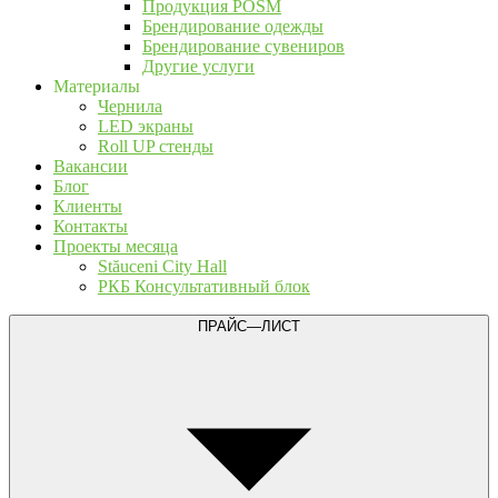
Продукция POSM
Брендирование одежды
Брендирование сувениров
Другие услуги
Материалы
Чернила
LED экраны
Roll UP стенды
Вакансии
Блог
Клиенты
Контакты
Проекты месяца
Stăuceni City Hall
РКБ Консультативный блок
ПРАЙС—ЛИСТ