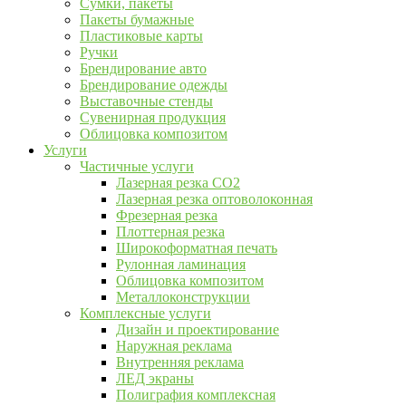
Сумки, пакеты
Пакеты бумажные
Пластиковые карты
Ручки
Брендирование авто
Брендирование одежды
Выставочные стенды
Сувенирная продукция
Облицовка композитом
Услуги
Частичные услуги
Лазерная резка CO2
Лазерная резка оптоволоконная
Фрезерная резка
Плоттерная резка
Широкоформатная печать
Рулонная ламинация
Облицовка композитом
Металлоконструкции
Комплексные услуги
Дизайн и проектирование
Наружная реклама
Внутренняя реклама
ЛЕД экраны
Полиграфия комплексная