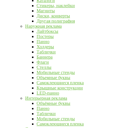
Каталоги
Стикеры, наклейки
Магниты
Диски, конверты
Другая полиграфия
Наружная реклама
Лайтбоксы
Постеры
Панно
Холдеры
Таблички
Баннера
Флаги
Стеллы
Мобильные стенды
Объемные буквы
Самоклеющиеся пленка
Крышные конструкции
LED-панно
Интерьерная реклама
Объёмные буквы
Панно
Таблички
Мобильные стенды
Самоклеющиеся пленка