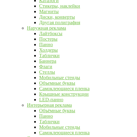
Каталоги
Стикеры, наклейки
Магниты
Диски, конверты
Другая полиграфия
Наружная реклама
Лайтбоксы
Постеры
Панно
Холдеры
Таблички
Баннера
Флаги
Стеллы
Мобильные стенды
Объемные буквы
Самоклеющиеся пленка
Крышные конструкции
LED-панно
Интерьерная реклама
Объёмные буквы
Панно
Таблички
Мобильные стенды
Самоклеющиеся пленка