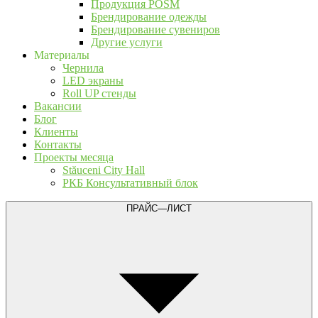
Продукция POSM
Брендирование одежды
Брендирование сувениров
Другие услуги
Материалы
Чернила
LED экраны
Roll UP стенды
Вакансии
Блог
Клиенты
Контакты
Проекты месяца
Stăuceni City Hall
РКБ Консультативный блок
ПРАЙС—ЛИСТ