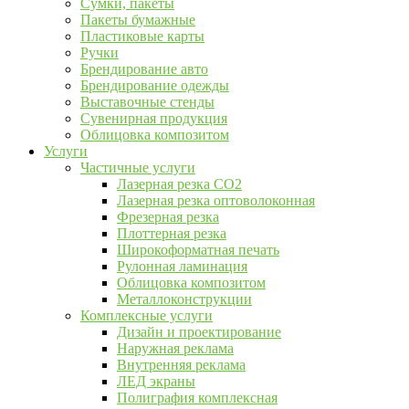
Сумки, пакеты
Пакеты бумажные
Пластиковые карты
Ручки
Брендирование авто
Брендирование одежды
Выставочные стенды
Сувенирная продукция
Облицовка композитом
Услуги
Частичные услуги
Лазерная резка CO2
Лазерная резка оптоволоконная
Фрезерная резка
Плоттерная резка
Широкоформатная печать
Рулонная ламинация
Облицовка композитом
Металлоконструкции
Комплексные услуги
Дизайн и проектирование
Наружная реклама
Внутренняя реклама
ЛЕД экраны
Полиграфия комплексная