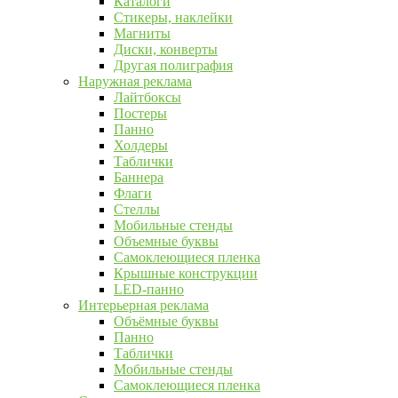
Каталоги
Стикеры, наклейки
Магниты
Диски, конверты
Другая полиграфия
Наружная реклама
Лайтбоксы
Постеры
Панно
Холдеры
Таблички
Баннера
Флаги
Стеллы
Мобильные стенды
Объемные буквы
Самоклеющиеся пленка
Крышные конструкции
LED-панно
Интерьерная реклама
Объёмные буквы
Панно
Таблички
Мобильные стенды
Самоклеющиеся пленка