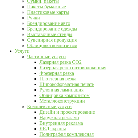
Сумки, пакеты
Пакеты бумажные
Пластиковые карты
Ручки
Брендирование авто
Брендирование одежды
Выставочные стенды
Сувенирная продукция
Облицовка композитом
Услуги
Частичные услуги
Лазерная резка CO2
Лазерная резка оптоволоконная
Фрезерная резка
Плоттерная резка
Широкоформатная печать
Рулонная ламинация
Облицовка композитом
Металлоконструкции
Комплексные услуги
Дизайн и проектирование
Наружная реклама
Внутренняя реклама
ЛЕД экраны
Полиграфия комплексная