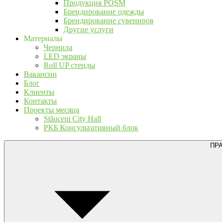
Продукция POSM
Брендирование одежды
Брендирование сувениров
Другие услуги
Материалы
Чернила
LED экраны
Roll UP стенды
Вакансии
Блог
Клиенты
Контакты
Проекты месяца
Stăuceni City Hall
РКБ Консультативный блок
ПР