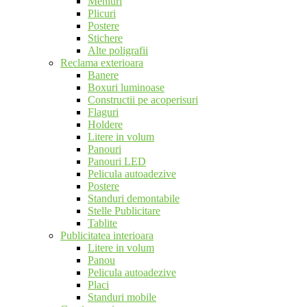
Meniuri
Plicuri
Postere
Stichere
Alte poligrafii
Reclama exterioara
Banere
Boxuri luminoase
Constructii pe acoperisuri
Flaguri
Holdere
Litere in volum
Panouri
Panouri LED
Pelicula autoadezive
Postere
Standuri demontabile
Stelle Publicitare
Tablite
Publicitatea interioara
Litere in volum
Panou
Pelicula autoadezive
Placi
Standuri mobile