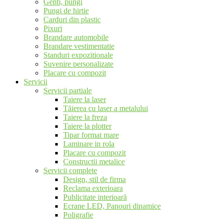
Genti, pungi
Pungi de hirtie
Carduri din plastic
Pixuri
Brandare automobile
Brandare vestimentatie
Standuri expozitionale
Suvenire personalizate
Placare cu compozit
Servicii
Servicii partiale
Taiere la laser
Tăierea cu laser a metalului
Taiere la freza
Taiere la plotter
Tipar format mare
Laminare in rola
Placare cu compozit
Constructii metalice
Servicii complete
Design, stil de firma
Reclama exterioara
Publicitate interioară
Ecrane LED, Panouri dinamice
Poligrafie