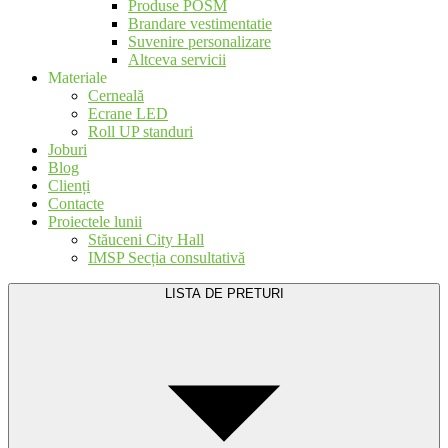
Produse POSM
Brandare vestimentatie
Suvenire personalizare
Altceva servicii
Materiale
Cerneală
Ecrane LED
Roll UP standuri
Joburi
Blog
Clienți
Contacte
Proiectele lunii
Stăuceni City Hall
IMSP Secția consultativă
LISTA DE PRETURI