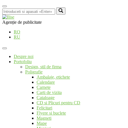
Agenție de publicitate
RO
RU
Despre noi
Portofoliu
Design, stil de firma
Poligrafie
Ambalaje, etichete
Calendare
Carnete
Carti de vizita
Cataloage
CD si Plicuri pentru CD
Felicitari
Flyere si buclete
Magneti
Mape