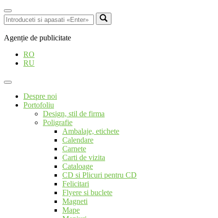
Agenție de publicitate
RO
RU
Despre noi
Portofoliu
Design, stil de firma
Poligrafie
Ambalaje, etichete
Calendare
Carnete
Carti de vizita
Cataloage
CD si Plicuri pentru CD
Felicitari
Flyere si buclete
Magneti
Mape