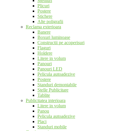
Meniuri
Plicuri
Postere
Stichere
Alte poligrafii
Reclama exterioara
Banere
Boxuri luminoase
Constructii pe acoperisuri
Flaguri
Holdere
Litere in volum
Panouri
Panouri LED
Pelicula autoadezive
Postere
Standuri demontabile
Stelle Publicitare
Tablite
Publicitatea interioara
Litere in volum
Panou
Pelicula autoadezive
Placi
Standuri mobile