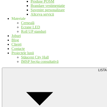
Produse POSM
Brandare vestimentatie
Suvenire personalizare
Altceva servicii
Materiale
Cerneală
Ecrane LED
Roll UP standuri
Joburi
Blog
Clienți
Contacte
Proiectele lunii
Stăuceni City Hall
IMSP Secția consultativă
LISTA