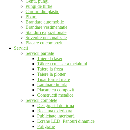
Genti, pungi
Pungi de hirtie
Carduri din plastic
Pixuri
Brandare automobile
Brandare vestimentatie
Standuri expozitionale
Suvenire personalizate
Placare cu compozit
Servicii
Servicii partiale
Taiere la laser
Tăierea cu laser a metalului
Taiere la freza
Taiere la plotter
Tipar format mare
Laminare in rola
Placare cu compozit
Constructii metalice
Servicii complete
Design, stil de firma
Reclama exterioara
Publicitate interioară
Ecrane LED, Panouri dinamice
Poligrafie