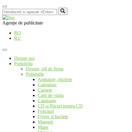
Agenție de publicitate
RO
RU
Despre noi
Portofoliu
Design, stil de firma
Poligrafie
Ambalaje, etichete
Calendare
Carnete
Carti de vizita
Cataloage
CD si Plicuri pentru CD
Felicitari
Flyere si buclete
Magneti
Mape