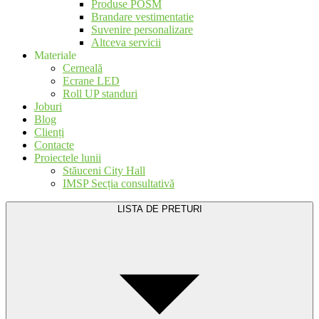
Produse POSM
Brandare vestimentatie
Suvenire personalizare
Altceva servicii
Materiale
Cerneală
Ecrane LED
Roll UP standuri
Joburi
Blog
Clienți
Contacte
Proiectele lunii
Stăuceni City Hall
IMSP Secția consultativă
LISTA DE PRETURI