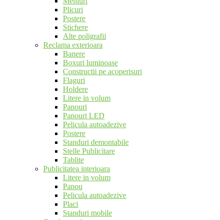
Meniuri
Plicuri
Postere
Stichere
Alte poligrafii
Reclama exterioara
Banere
Boxuri luminoase
Constructii pe acoperisuri
Flaguri
Holdere
Litere in volum
Panouri
Panouri LED
Pelicula autoadezive
Postere
Standuri demontabile
Stelle Publicitare
Tablite
Publicitatea interioara
Litere in volum
Panou
Pelicula autoadezive
Placi
Standuri mobile