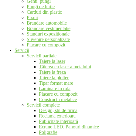
Genti, pungi
Pungi de hirtie
Carduri din plastic
Pixuri
Brandare automobile
Brandare vestimentatie
Standuri expozitionale
Suvenire personalizate
Placare cu compozit
Servicii
Servicii partiale
Taiere la laser
Tăierea cu laser a metalului
Taiere la freza
Taiere la plotter
Tipar format mare
Laminare in rola
Placare cu compozit
Constructii metalice
Servicii complete
Design, stil de firma
Reclama exterioara
Publicitate interioară
Ecrane LED, Panouri dinamice
Poligrafie