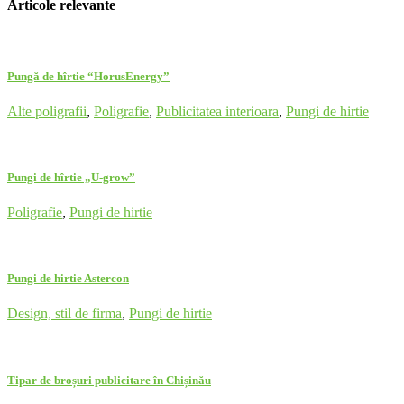
Articole relevante
Pungă de hîrtie “HorusEnergy”
Alte poligrafii
,
Poligrafie
,
Publicitatea interioara
,
Pungi de hirtie
Pungi de hîrtie „U-grow”
Poligrafie
,
Pungi de hirtie
Pungi de hirtie Astercon
Design, stil de firma
,
Pungi de hirtie
Tipar de broșuri publicitare în Chișinău