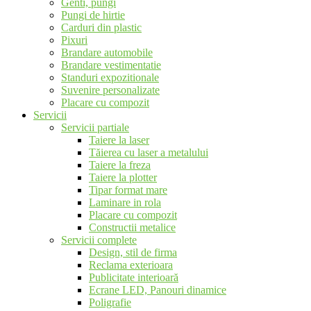
Genti, pungi
Pungi de hirtie
Carduri din plastic
Pixuri
Brandare automobile
Brandare vestimentatie
Standuri expozitionale
Suvenire personalizate
Placare cu compozit
Servicii
Servicii partiale
Taiere la laser
Tăierea cu laser a metalului
Taiere la freza
Taiere la plotter
Tipar format mare
Laminare in rola
Placare cu compozit
Constructii metalice
Servicii complete
Design, stil de firma
Reclama exterioara
Publicitate interioară
Ecrane LED, Panouri dinamice
Poligrafie