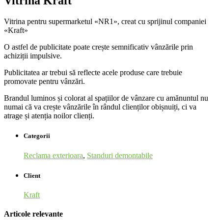
Vitrina Kraft
Vitrina pentru supermarketul «NR1», creat cu sprijinul companiei
«Kraft»
O astfel de publicitate poate crește semnificativ vânzările prin
achiziții impulsive.
Publicitatea ar trebui să reflecte acele produse care trebuie
promovate pentru vânzări.
Brandul luminos și colorat al spațiilor de vânzare cu amănuntul nu
numai că va crește vânzările în rândul clienților obișnuiți, ci va
atrage și atenția noilor clienți.
Categorii
Reclama exterioara
,
Standuri demontabile
Client
Kraft
Articole relevante