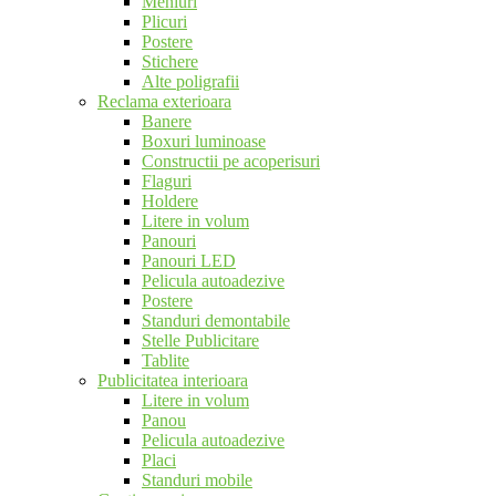
Meniuri
Plicuri
Postere
Stichere
Alte poligrafii
Reclama exterioara
Banere
Boxuri luminoase
Constructii pe acoperisuri
Flaguri
Holdere
Litere in volum
Panouri
Panouri LED
Pelicula autoadezive
Postere
Standuri demontabile
Stelle Publicitare
Tablite
Publicitatea interioara
Litere in volum
Panou
Pelicula autoadezive
Placi
Standuri mobile