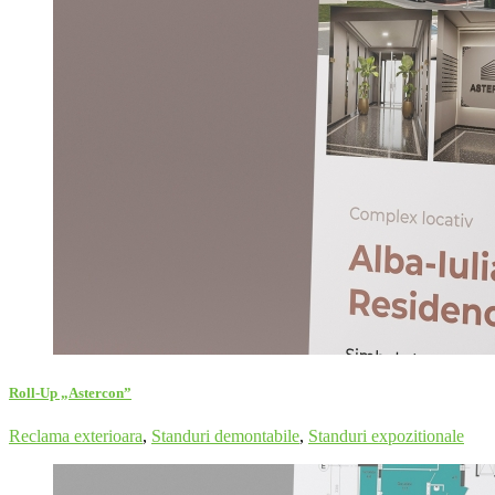
Roll-Up „Astercon”
Reclama exterioara
,
Standuri demontabile
,
Standuri expozitionale