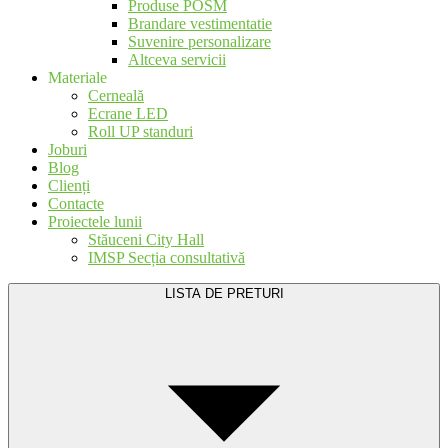
Produse POSM
Brandare vestimentatie
Suvenire personalizare
Altceva servicii
Materiale
Cerneală
Ecrane LED
Roll UP standuri
Joburi
Blog
Clienți
Contacte
Proiectele lunii
Stăuceni City Hall
IMSP Secția consultativă
LISTA DE PRETURI