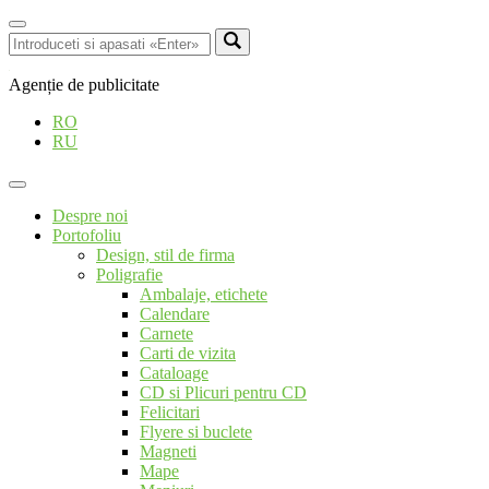
Agenție de publicitate
RO
RU
Despre noi
Portofoliu
Design, stil de firma
Poligrafie
Ambalaje, etichete
Calendare
Carnete
Carti de vizita
Cataloage
CD si Plicuri pentru CD
Felicitari
Flyere si buclete
Magneti
Mape