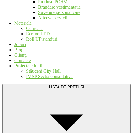
Produse POSM
Brandare vestimentatie
Suvenire personalizare
Altceva servicii
Materiale
Cerneală
Ecrane LED
Roll UP standuri
Joburi
Blog
Clienți
Contacte
Proiectele lunii
Stăuceni City Hall
IMSP Secția consultativă
LISTA DE PRETURI