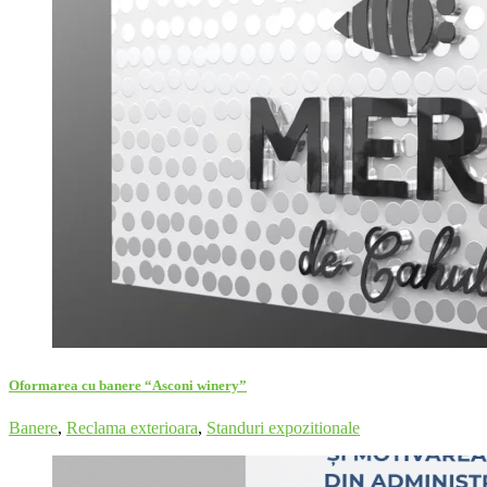
Oformarea cu banere “Asconi winery”
Banere
,
Reclama exterioara
,
Standuri expozitionale