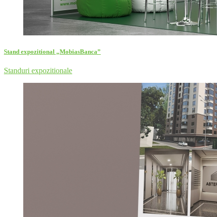
Stand expozitional „MobiasBanca”
Standuri expozitionale