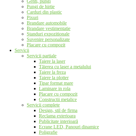
Genti, pungi
Pungi de hirtie
Carduri din plastic
Pixuri
Brandare automobile
Brandare vestimentatie
Standuri expozitionale
Suvenire personalizate
Placare cu compozit
Servicii
Servicii partiale
Taiere la laser
Tăierea cu laser a metalului
Taiere la freza
Taiere la plotter
Tipar format mare
Laminare in rola
Placare cu compozit
Constructii metalice
Servicii complete
Design, stil de firma
Reclama exterioara
Publicitate interioară
Ecrane LED, Panouri dinamice
Poligrafie