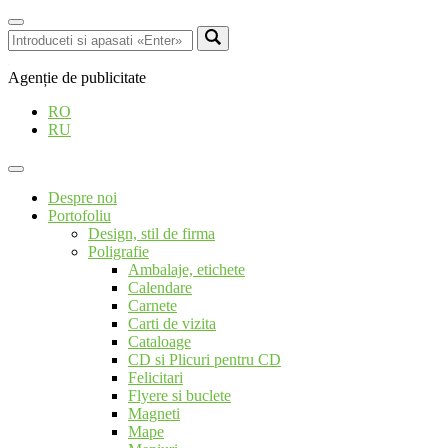
Agenție de publicitate
RO
RU
Despre noi
Portofoliu
Design, stil de firma
Poligrafie
Ambalaje, etichete
Calendare
Carnete
Carti de vizita
Cataloage
CD si Plicuri pentru CD
Felicitari
Flyere si buclete
Magneti
Mape