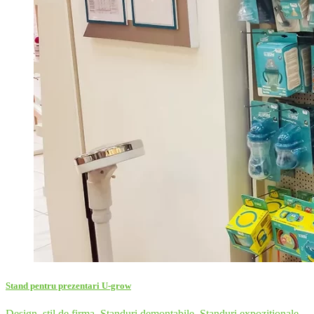
Stand pentru prezentari U-grow
Design, stil de firma
,
Standuri demontabile
,
Standuri expozitionale