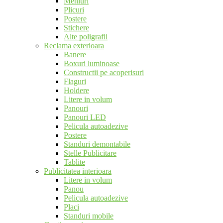
Meniuri
Plicuri
Postere
Stichere
Alte poligrafii
Reclama exterioara
Banere
Boxuri luminoase
Constructii pe acoperisuri
Flaguri
Holdere
Litere in volum
Panouri
Panouri LED
Pelicula autoadezive
Postere
Standuri demontabile
Stelle Publicitare
Tablite
Publicitatea interioara
Litere in volum
Panou
Pelicula autoadezive
Placi
Standuri mobile