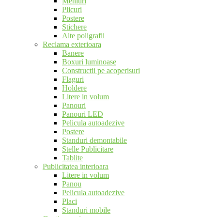
Meniuri
Plicuri
Postere
Stichere
Alte poligrafii
Reclama exterioara
Banere
Boxuri luminoase
Constructii pe acoperisuri
Flaguri
Holdere
Litere in volum
Panouri
Panouri LED
Pelicula autoadezive
Postere
Standuri demontabile
Stelle Publicitare
Tablite
Publicitatea interioara
Litere in volum
Panou
Pelicula autoadezive
Placi
Standuri mobile