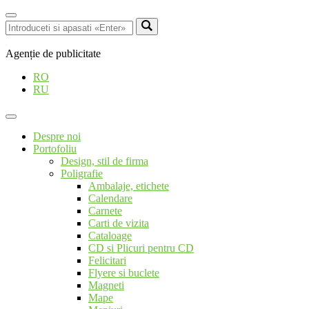
Agenție de publicitate
RO
RU
Despre noi
Portofoliu
Design, stil de firma
Poligrafie
Ambalaje, etichete
Calendare
Carnete
Carti de vizita
Cataloage
CD si Plicuri pentru CD
Felicitari
Flyere si buclete
Magneti
Mape