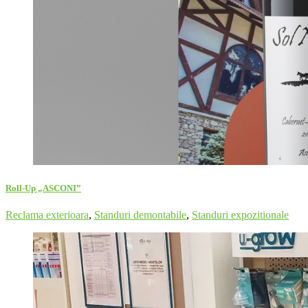
Roll-Up „ASCONI”
Reclama exterioara
,
Standuri demontabile
,
Standuri expozitionale