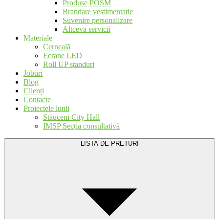
Produse POSM
Brandare vestimentatie
Suvenire personalizare
Altceva servicii
Materiale
Cerneală
Ecrane LED
Roll UP standuri
Joburi
Blog
Clienți
Contacte
Proiectele lunii
Stăuceni City Hall
IMSP Secția consultativă
LISTA DE PRETURI