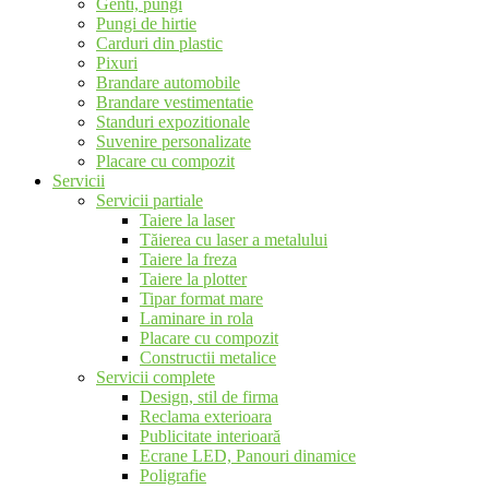
Genti, pungi
Pungi de hirtie
Carduri din plastic
Pixuri
Brandare automobile
Brandare vestimentatie
Standuri expozitionale
Suvenire personalizate
Placare cu compozit
Servicii
Servicii partiale
Taiere la laser
Tăierea cu laser a metalului
Taiere la freza
Taiere la plotter
Tipar format mare
Laminare in rola
Placare cu compozit
Constructii metalice
Servicii complete
Design, stil de firma
Reclama exterioara
Publicitate interioară
Ecrane LED, Panouri dinamice
Poligrafie