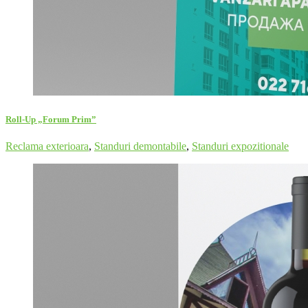
Roll-Up „Forum Prim”
Reclama exterioara
,
Standuri demontabile
,
Standuri expozitionale