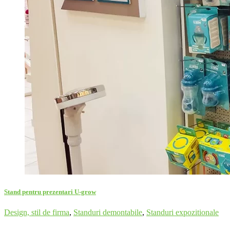
Stand pentru prezentari U-grow
Design, stil de firma
,
Standuri demontabile
,
Standuri expozitionale