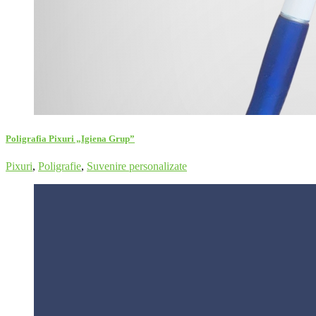
Poligrafia Pixuri „Igiena Grup”
Pixuri
,
Poligrafie
,
Suvenire personalizate