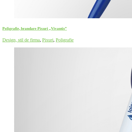
Poligrafie, brandare Pixuri „Vivantis”
Design, stil de firma
,
Pixuri
,
Poligrafie