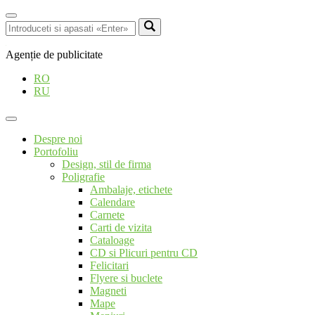
Agenție de publicitate
RO
RU
Despre noi
Portofoliu
Design, stil de firma
Poligrafie
Ambalaje, etichete
Calendare
Carnete
Carti de vizita
Cataloage
CD si Plicuri pentru CD
Felicitari
Flyere si buclete
Magneti
Mape