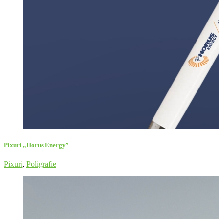
Pixuri „Horus Energy”
Pixuri
,
Poligrafie