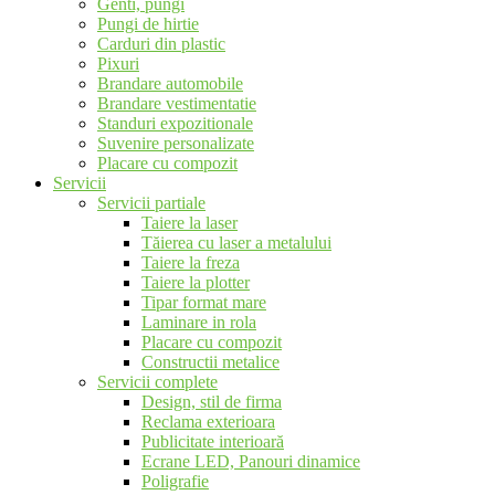
Genti, pungi
Pungi de hirtie
Carduri din plastic
Pixuri
Brandare automobile
Brandare vestimentatie
Standuri expozitionale
Suvenire personalizate
Placare cu compozit
Servicii
Servicii partiale
Taiere la laser
Tăierea cu laser a metalului
Taiere la freza
Taiere la plotter
Tipar format mare
Laminare in rola
Placare cu compozit
Constructii metalice
Servicii complete
Design, stil de firma
Reclama exterioara
Publicitate interioară
Ecrane LED, Panouri dinamice
Poligrafie