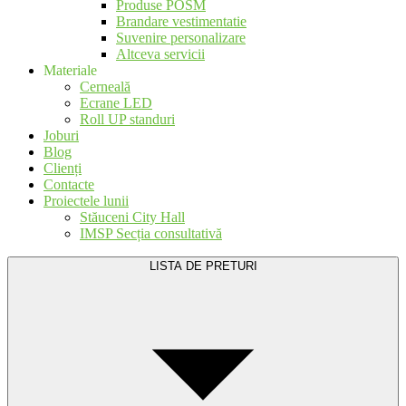
Produse POSM
Brandare vestimentatie
Suvenire personalizare
Altceva servicii
Materiale
Cerneală
Ecrane LED
Roll UP standuri
Joburi
Blog
Clienți
Contacte
Proiectele lunii
Stăuceni City Hall
IMSP Secția consultativă
LISTA DE PRETURI