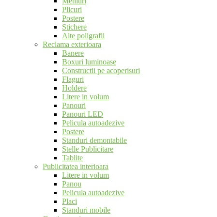
Meniuri
Plicuri
Postere
Stichere
Alte poligrafii
Reclama exterioara
Banere
Boxuri luminoase
Constructii pe acoperisuri
Flaguri
Holdere
Litere in volum
Panouri
Panouri LED
Pelicula autoadezive
Postere
Standuri demontabile
Stelle Publicitare
Tablite
Publicitatea interioara
Litere in volum
Panou
Pelicula autoadezive
Placi
Standuri mobile