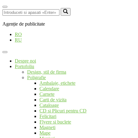
Agenție de publicitate
RO
RU
Despre noi
Portofoliu
Design, stil de firma
Poligrafie
Ambalaje, etichete
Calendare
Carnete
Carti de vizita
Cataloage
CD si Plicuri pentru CD
Felicitari
Flyere si buclete
Magneti
Mape