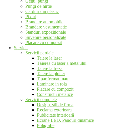
Genti, pungi
Pungi de hirtie
Carduri din plastic
Pixuri
Brandare automobile
Brandare vestimentatie
Standuri expozitionale
Suvenire personalizate
Placare cu compozit
Servicii
Servicii partiale
Taiere la laser
Tăierea cu laser a metalului
Taiere la freza
Taiere la plotter
Tipar format mare
Laminare in rola
Placare cu compozit
Constructii metalice
Servicii complete
Design, stil de firma
Reclama exterioara
Publicitate interioară
Ecrane LED, Panouri dinamice
Poligrafie