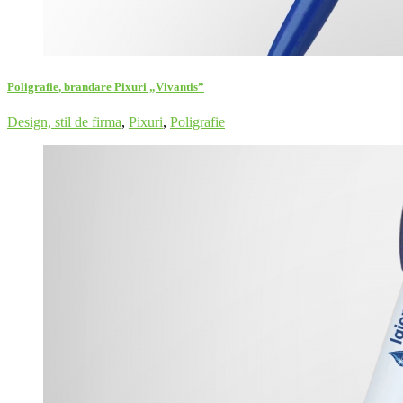
Poligrafie, brandare Pixuri „Vivantis”
Design, stil de firma
,
Pixuri
,
Poligrafie