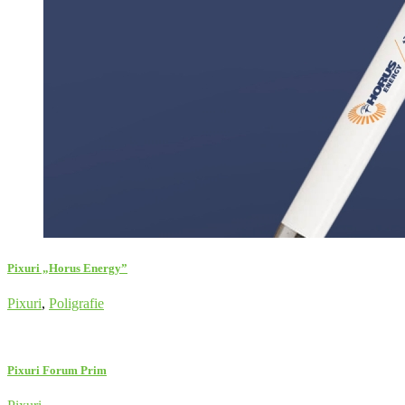
Pixuri „Horus Energy”
Pixuri
,
Poligrafie
Pixuri Forum Prim