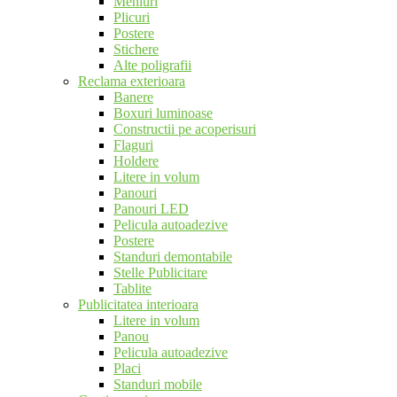
Meniuri
Plicuri
Postere
Stichere
Alte poligrafii
Reclama exterioara
Banere
Boxuri luminoase
Constructii pe acoperisuri
Flaguri
Holdere
Litere in volum
Panouri
Panouri LED
Pelicula autoadezive
Postere
Standuri demontabile
Stelle Publicitare
Tablite
Publicitatea interioara
Litere in volum
Panou
Pelicula autoadezive
Placi
Standuri mobile