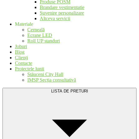
Produse POSM
Brandare vestimentatie
Suvenire personalizare
Altceva servicii
Materiale
Cerneală
Ecrane LED
Roll UP standuri
Joburi
Blog
Clienți
Contacte
Proiectele lunii
Stăuceni City Hall
IMSP Secția consultativă
LISTA DE PRETURI