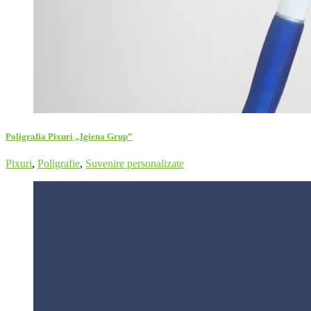
Poligrafia Pixuri „Igiena Grup”
Pixuri
,
Poligrafie
,
Suvenire personalizate