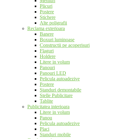
Meniuri
Plicuri
Postere
Stichere
Alte poligrafii
Reclama exterioara
Banere
Boxuri luminoase
Constructii pe acoperisuri
Flaguri
Holdere
Litere in volum
Panouri
Panouri LED
Pelicula autoadezive
Postere
Standuri demontabile
Stelle Publicitare
Tablite
Publicitatea interioara
Litere in volum
Panou
Pelicula autoadezive
Placi
Standuri mobile