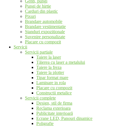
Genti, pungi
Pungi de hirtie
Carduri din plastic
Pixuri
Brandare automobile
Brandare vestimentatie
Standuri expozitionale
Suvenire personalizate
Placare cu compozit
Servicii
Servicii partiale
Taiere la laser
Tăierea cu laser a metalului
Taiere la freza
Taiere la plotter
Tipar format mare
Laminare in rola
Placare cu compozit
Constructii metalice
Servicii complete
Design, stil de firma
Reclama exterioara
Publicitate interioară
Ecrane LED, Panouri dinamice
Poligrafie