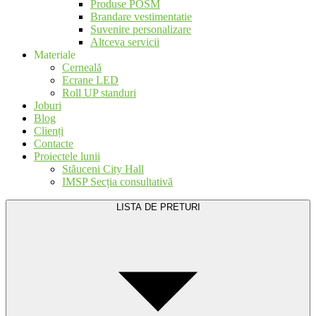
Produse POSM
Brandare vestimentatie
Suvenire personalizare
Altceva servicii
Materiale
Cerneală
Ecrane LED
Roll UP standuri
Joburi
Blog
Clienți
Contacte
Proiectele lunii
Stăuceni City Hall
IMSP Secția consultativă
LISTA DE PRETURI