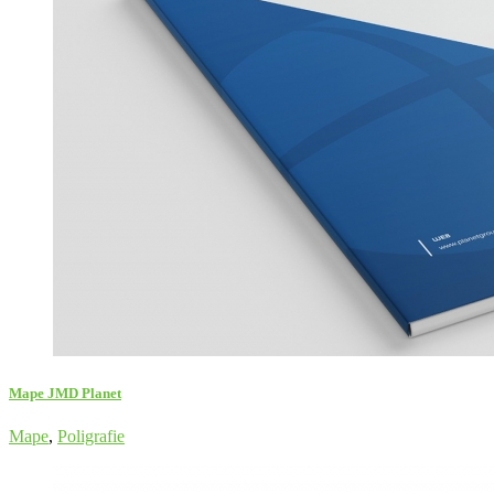
Mape JMD Planet
Mape
,
Poligrafie