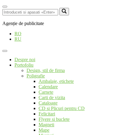
Agenție de publicitate
RO
RU
Despre noi
Portofoliu
Design, stil de firma
Poligrafie
Ambalaje, etichete
Calendare
Carnete
Carti de vizita
Cataloage
CD si Plicuri pentru CD
Felicitari
Flyere si buclete
Magneti
Mape