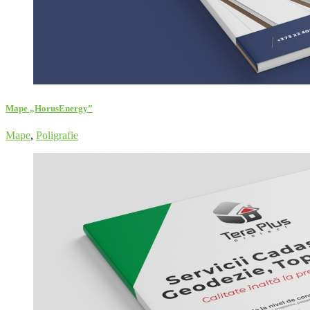
Mape „HorusEnergy”
Mape
,
Poligrafie