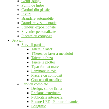
Genti, pungi
Pungi de hirtie
Carduri din plastic
Pixuri
Brandare automobile
Brandare vestimentatie
Standuri expozitionale
Suvenire personalizate
Placare cu compozit
Servicii
Servicii partiale
Taiere la laser
Tăierea cu laser a metalului
Taiere la freza
Taiere la plotter
Tipar format mare
Laminare in rola
Placare cu compozit
Constructii metalice
Servicii complete
Design, stil de firma
Reclama exterioara
Publicitate interioară
Ecrane LED, Panouri dinamice
Poligrafie