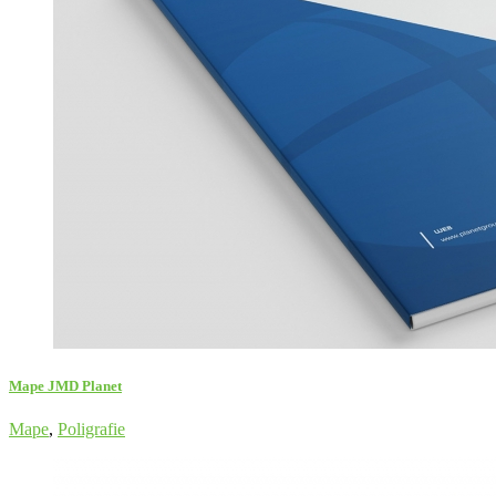
Mape JMD Planet
Mape
,
Poligrafie