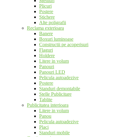
Meniuri
Plicuri
Postere
Stichere
Alte poligrafii
Reclama exterioara
Banere
Boxuri luminoase
Constructii pe acoperisuri
Flaguri
Holdere
Litere in volum
Panouri
Panouri LED
Pelicula autoadezive
Postere
Standuri demontabile
Stelle Publicitare
Tablite
Publicitatea interioara
Litere in volum
Panou
Pelicula autoadezive
Placi
Standuri mobile