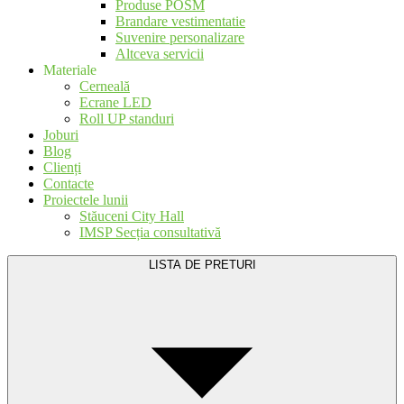
Produse POSM
Brandare vestimentatie
Suvenire personalizare
Altceva servicii
Materiale
Cerneală
Ecrane LED
Roll UP standuri
Joburi
Blog
Clienți
Contacte
Proiectele lunii
Stăuceni City Hall
IMSP Secția consultativă
LISTA DE PRETURI