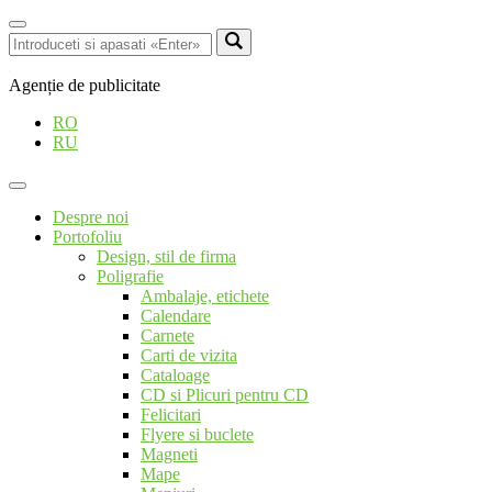
Agenție de publicitate
RO
RU
Despre noi
Portofoliu
Design, stil de firma
Poligrafie
Ambalaje, etichete
Calendare
Carnete
Carti de vizita
Cataloage
CD si Plicuri pentru CD
Felicitari
Flyere si buclete
Magneti
Mape