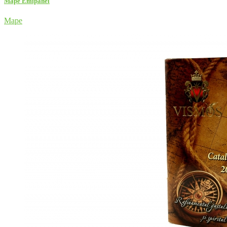
Mape Emipanel
Mape