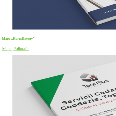
Mape „HorusEnergy”
Mape
,
Poligrafie