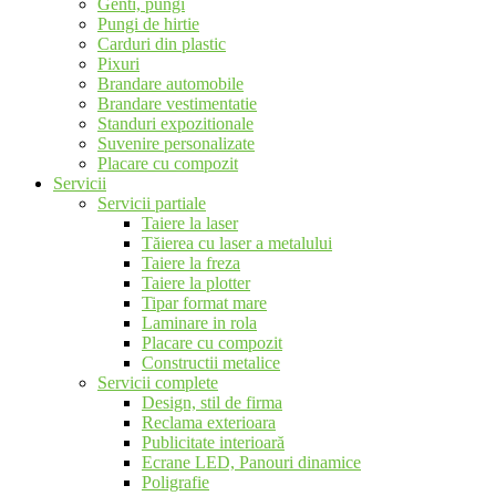
Genti, pungi
Pungi de hirtie
Carduri din plastic
Pixuri
Brandare automobile
Brandare vestimentatie
Standuri expozitionale
Suvenire personalizate
Placare cu compozit
Servicii
Servicii partiale
Taiere la laser
Tăierea cu laser a metalului
Taiere la freza
Taiere la plotter
Tipar format mare
Laminare in rola
Placare cu compozit
Constructii metalice
Servicii complete
Design, stil de firma
Reclama exterioara
Publicitate interioară
Ecrane LED, Panouri dinamice
Poligrafie