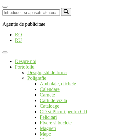
Agenție de publicitate
RO
RU
Despre noi
Portofoliu
Design, stil de firma
Poligrafie
Ambalaje, etichete
Calendare
Carnete
Carti de vizita
Cataloage
CD si Plicuri pentru CD
Felicitari
Flyere si buclete
Magneti
Mape