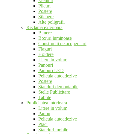
Meniuri
Plicuri
Postere
Stichere
Alte poligrafii
Reclama exterioara
Banere
Boxuri luminoase
Constructii pe acoperisuri
Flaguri
Holdere
Litere in volum
Panouri
Panouri LED
Pelicula autoadezive
Postere
Standuri demontabile
Stelle Publicitare
Tablite
Publicitatea interioara
Litere in volum
Panou
Pelicula autoadezive
Placi
Standuri mobile