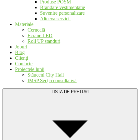
Produse POSM
Brandare vestimentatie
Suvenire personalizare
Altceva servicii
Materiale
Cerneală
Ecrane LED
Roll UP standuri
Joburi
Blog
Clienți
Contacte
Proiectele lunii
Stăuceni City Hall
IMSP Secția consultativă
LISTA DE PRETURI