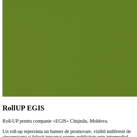
RollUP EGIS
Roll-UP pentru companie «EGIS» Chișinău, Moldova.
Un roll-up reprezinta un banner de promovare, vizibil indiferent de
circumstante si folosit intocmai pentru publicitate prin intermediul