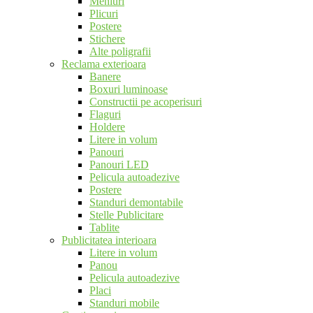
Meniuri
Plicuri
Postere
Stichere
Alte poligrafii
Reclama exterioara
Banere
Boxuri luminoase
Constructii pe acoperisuri
Flaguri
Holdere
Litere in volum
Panouri
Panouri LED
Pelicula autoadezive
Postere
Standuri demontabile
Stelle Publicitare
Tablite
Publicitatea interioara
Litere in volum
Panou
Pelicula autoadezive
Placi
Standuri mobile