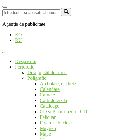
Agenție de publicitate
RO
RU
Despre noi
Portofoliu
Design, stil de firma
Poligrafie
Ambalaje, etichete
Calendare
Carnete
Carti de vizita
Cataloage
CD si Plicuri pentru CD
Felicitari
Flyere si buclete
Magneti
Mape