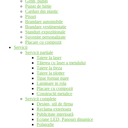
Genti, pungi
Pungi de hirtie
Carduri din plastic
Pixuri
Brandare automobile
Brandare vestimentatie
Standuri expozitionale
Suvenire personalizate
Placare cu compozit
Servicii
Servicii partiale
Taiere la laser
Tăierea cu laser a metalului
Taiere la freza
Taiere la plotter
Tipar format mare
Laminare in rola
Placare cu compozit
Constructii metalice
Servicii complete
Design, stil de firma
Reclama exterioara
Publicitate interioară
Ecrane LED, Panouri dinamice
Poligrafie