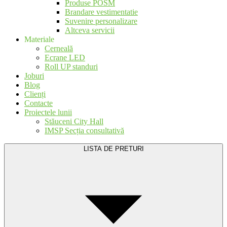
Produse POSM
Brandare vestimentatie
Suvenire personalizare
Altceva servicii
Materiale
Cerneală
Ecrane LED
Roll UP standuri
Joburi
Blog
Clienți
Contacte
Proiectele lunii
Stăuceni City Hall
IMSP Secția consultativă
LISTA DE PRETURI