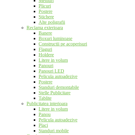
Meniuri
Plicuri
Postere
Stichere
Alte poligrafii
Reclama exterioara
Banere
Boxuri luminoase
Constructii pe acoperisuri
Flaguri
Holdere
Litere in volum
Panouri
Panouri LED
Pelicula autoadezive
Postere
Standuri demontabile
Stelle Publicitare
Tablite
Publicitatea interioara
Litere in volum
Panou
Pelicula autoadezive
Placi
Standuri mobile