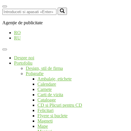
Agenție de publicitate
RO
RU
Despre noi
Portofoliu
Design, stil de firma
Poligrafie
Ambalaje, etichete
Calendare
Carnete
Carti de vizita
Cataloage
CD si Plicuri pentru CD
Felicitari
Flyere si buclete
Magneti
Mape