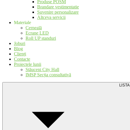
Produse POSM
Brandare vestimentatie
Suvenire personalizare
Altceva servicii
Materiale
Cerneală
Ecrane LED
Roll UP standuri
Joburi
Blog
Clienți
Contacte
Proiectele lunii
Stăuceni City Hall
IMSP Secția consultativă
LISTA