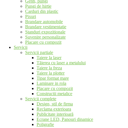
Genti, pungi
Pungi de hirtie
Carduri din plastic
Pixuri
Brandare automobile
Brandare vestimentatie
Standuri expozitionale
Suvenire personalizate
Placare cu compozit
Servicii
Servicii partiale
Taiere la laser
Tăierea cu laser a metalului
Taiere la freza
Taiere la plotter
Tipar format mare
Laminare in rola
Placare cu compozit
Constructii metalice
Servicii complete
Design, stil de firma
Reclama exterioara
Publicitate interioară
Ecrane LED, Panouri dinamice
Poligrafie